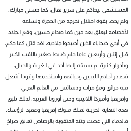
المستشفى ليحاكم على سرير نقال، كما حسني مبارك.
ولم يحظ بقوة احتلال تخرجه من الحجرة وتسلمه
لأخصامه ليعلق بعد حين كما صدام حسين. وقع الجلاد
في أيدي ضحاياه الذين أصبحوا جلاديه، لقد قتل كما حكم.
قبل إثنين وأربعين عاما حلم ضابط صغير باللقب الكبير
وبأدوار كثيرة لم يسبقه إليها أحد في الغرابة والخيال،
فصادر أحلام الليبيين وحياتهم واستخدمها وقودا أشعل
فيه حرائق ومؤامرات ودسائس في العالم العربي
وإفريقيا وأميركا اللاتينية وحتى أوروبا الغربية، لذلك تليق
هذه النهاية الحزينة لملك ملوك إفريقيا وعميد الرؤساء.
فالدماء التي غطت جثته المثقوبة بالرصاص تعانق صراخ