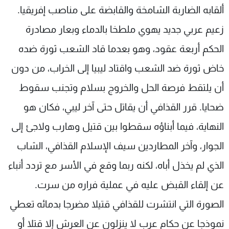
ألقابه الضاربة الشامخة والقابضة على مناصب إفريقيا.
زعيم عربي جديد يهوي ملطخا بالدماء وبعار مصادرة
الحكم أربعة عقود، وهو بعدما قاد الشعب ثورة ضده
خاض ثورة ضد الشعب واقتاد ليبيا إلى الخراب، من دون
أن يلتقط فرصة الحل والخروج بسلام وتجنب سقوط
ضحايا. قرر القذافي أن يقاتل حتى آخر ليبي، فكان هو
النهاية، فيما أبناؤه سقطوا بين قتيل وهارب ولاجئ إلى
الجوار، وآخر المطاردين سيف الإسلام القذافي، الشاب
الذي لم يخذل أباه، لكنه ربما وقع في الأسر مع تردد أنباء
عن إلقاء القبض عليه في عملية فراره من سرت.
الصورة التي انتشرت للقذافي قتيلا مضرجا بدمائه تعطي
نموذجا عن حكام عرب لا ينزلون عن العرش إلا قتلا أو