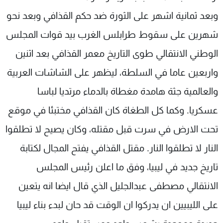
وبعد ثمانية اشهر على الثورة ضد حكم القذافي وبعد نحو
شهرين على سقوط طرابلس الغرب بيد قوات المجلس
الوطني الانتقالي طوى التاريخ معمر القذافي بعد اثنين
واربعين عاما في السلطة، ليظهر على الشاشات العربية
والعالمية جثة هامدة مغطاة بالدماء مرتديا لباسا
عسكريا. وكما كل الطغاة كان القذافي مختبئا في موقع
تحت الارض في سرت قبل مقتله، وكان يصيح لا تطلقوا
النار لا تطلقوا النار. مقتل القذافي يفتح المجال لكتابة
تاريخ جديد في ليبيا، وفق ما اعلن رئيس المجلس
الانتقالي مصطفى عبدالجليل الذي قال ايضا انه يتعين
على الليبيين ان يدركوا ان الوقت قد حان لبدء بناء ليبيا