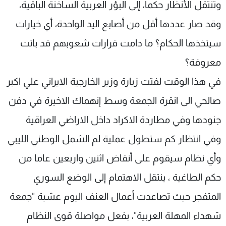
وتنتقل الأنظار حكما، إلى البؤر العربية الساخنة الباقية،
شاهد البرامج
وقد صار عددها أقل من أصابع اليد الواحدة، أي خيارات
الترددات
سيتخذها الحكام؟ ما دامت قرارات شعوبهم قد باتت
عن MTV
وظائف
معروفة؟
الإنـتـاج
تواصل معنا
لاعلاناتكم
شروط الإسـتخدام
في هذا الوقت لفتت زيارة وزير الخارجية الايراني علي اكبر
سياسة الخصوصية
صالحي الى انقرة الجمعة وسط إنهماك الاخيرة في دفن
جنودها وفي مطاردة الاكراد داخل الاراضي العراقية
وفي انتظار كم ستطول عملية لم الشمل الوطني الليبي
وأي نظام سيقوم على أنقاض اثنين واربعين عاما من
حكم الطاغية ، ينتقل الاهتمام إلى الوضع السوري
المتفجر حيث تصاعدت أعمال العنف اليوم عشية "جمعة
شهداء المهلة العربية"، بفعل مواصلة قوى النظام