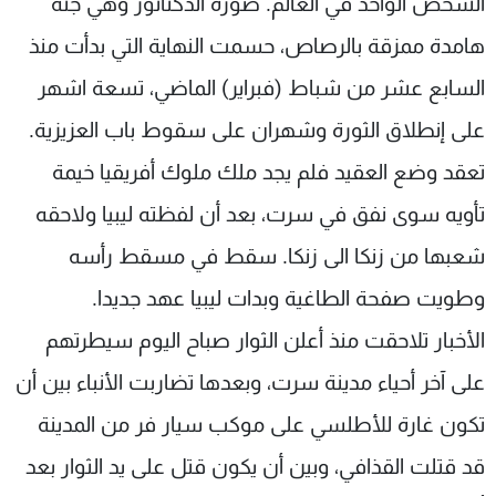
الشخص الواحد في العالم. صورة الدكتاتور وهي جثة
هامدة ممزقة بالرصاص، حسمت النهاية التي بدأت منذ
السابع عشر من شباط (فبراير) الماضي، تسعة اشهر
على إنطلاق الثورة وشهران على سقوط باب العزيزية.
تعقد وضع العقيد فلم يجد ملك ملوك أفريقيا خيمة
تأويه سوى نفق في سرت، بعد أن لفظته ليبيا ولاحقه
شعبها من زنكا الى زنكا. سقط في مسقط رأسه
وطويت صفحة الطاغية وبدات ليبيا عهد جديدا.
الأخبار تلاحقت منذ أعلن الثوار صباح اليوم سيطرتهم
على آخر أحياء مدينة سرت، وبعدها تضاربت الأنباء بين أن
تكون غارة للأطلسي على موكب سيار فر من المدينة
قد قتلت القذافي، وبين أن يكون قتل على يد الثوار بعد