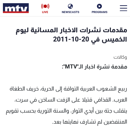
LIVE
NEWSCASTS
PROGRAMS
en
مقدمات نشرات الاخبار المسائية ليوم
الأخبار
الخميس في 20-10-2011
سياسة
ناس
وكالات
مقدمة نشرة اخبار الـ
"
MTV
":
إقتصاد
فن
منوعات
رياضة
ربيع الشعوب العربية التواقة إلى الحرية، خريف الطغاة
كأس العالم
العرب. القذافي قتيلا على الزفت الساخن في سرت،
يتقلب جثة بين أيدي الثوار، والسنة الثورية بحسب تقويم
البرامج
المنتفضين لم تشارف نهايتها بعد.
جدول البرامج