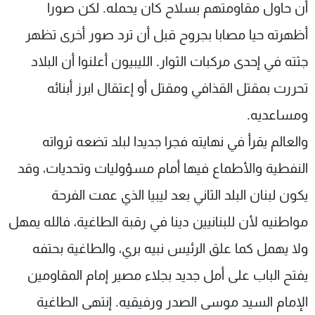
أن حاول مقاومتهم بسلاح كان يحمله. لكن صورا
أظهرته حيا مصابا بجروح قبل أن ترد صور أخرى تظهر
جثته في إحدى مركبات الثوار. الليبيون أعلنوا أن البلاد
تحررت بمقتل القذافي ومقتل أو إعتقال ابرز أبنائه
ومساعديه.
والعالم يقرأ في نهايته فجرا جديدا لبلد تضعه ثرواته
النفطية والأطماع فيها أمام مسؤوليات وتحديات، وقد
يكون لبنان البلد الثاني بعد ليبيا الذي عمت الفرحة
مواطنيه لأن للبنانيين دينا في رقبة الطاغية، فالله يمهل
ولا يهمل كما علق الرئيس نبيه بري، والطاغية بحتفه
يفتح الباب على أمل جديد بجلاء مصير إمام المقاومين
الإمام السيد موسى الصدر ورفيقيه. إنتهى الطاغية