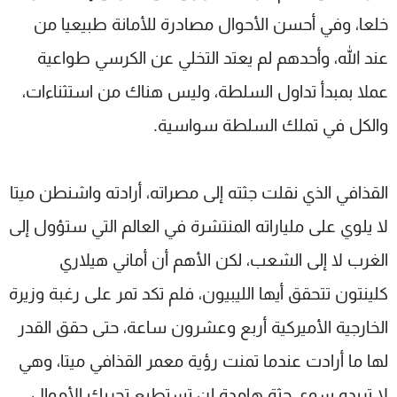
خلعا، وفي أحسن الأحوال مصادرة للأمانة طبيعيا من
عند الله، وأحدهم لم يعتد التخلي عن الكرسي طواعية
عملا بمبدأ تداول السلطة، وليس هناك من استثناءات،
والكل في تملك السلطة سواسية.
القذافي الذي نقلت جثته إلى مصراته، أرادته واشنطن ميتا
لا يلوي على ملياراته المنتشرة في العالم التي ستؤول إلى
الغرب لا إلى الشعب، لكن الأهم أن أماني هيلاري
كلينتون تتحقق أيها الليبيون، فلم تكد تمر على رغبة وزيرة
الخارجية الأميركية أربع وعشرون ساعة، حتى حقق القدر
لها ما أرادت عندما تمنت رؤية معمر القذافي ميتا، وهي
لا تريده سوى جثة هامدة لن تستطيع تحريك الأموال