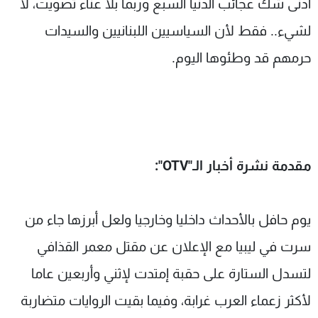
أدنى شك عجائب الدنيا السبع وربما بلا عناء تصويت، لا
لشيء.. فقط لأن السياسيين اللبنانيين والسيدات
حرمهم قد وطئوها اليوم.
مقدمة نشرة أخبار الـ"
OTV
":
يوم حافل بالأحداث داخليا وخارجيا ولعل أبرزها جاء من
سرت في ليبيا مع الإعلان عن مقتل معمر القذافي
لتسدل الستارة على حقبة إمتدت لإثني وأربعين عاما
لأكثر زعماء العرب غرابة، وفيما بقيت الروايات متضاربة