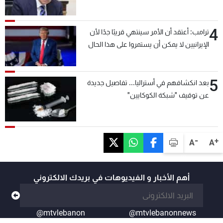
4
ترامب: أعتقد أن الأمر سينتهي قريبًا جدًا لأن
الإيرانيين لا يمكن أن يستمروا على هذا الحال
5
بعد انكشافهم في أستراليا... تفاصيل جديدة
عن توقيف "شبكة الكوكايين"
-
+
A
A
أهم الأخبار و الفيديوهات في بريدك الالكتروني
@mtvlebanon
@mtvlebanonnews