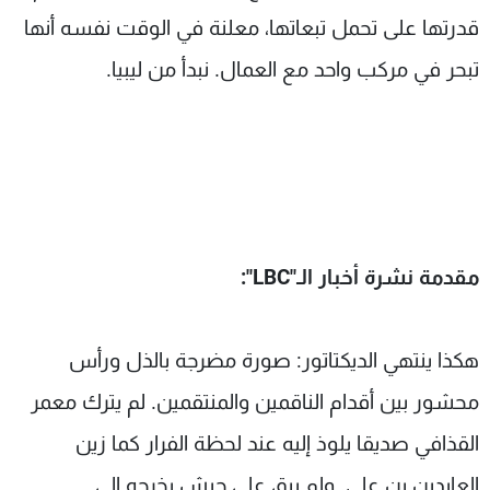
قدرتها على تحمل تبعاتها، معلنة في الوقت نفسه أنها
تبحر في مركب واحد مع العمال. نبدأ من ليبيا.
مقدمة نشرة أخبار الـ"
LBC
":
هكذا ينتهي الديكتاتور: صورة مضرجة بالذل ورأس
محشور بين أقدام الناقمين والمنتقمين. لم يترك معمر
القذافي صديقا يلوذ إليه عند لحظة الفرار كما زين
العابدين بن علي. ولم يبق على جيش يخرجه إلى