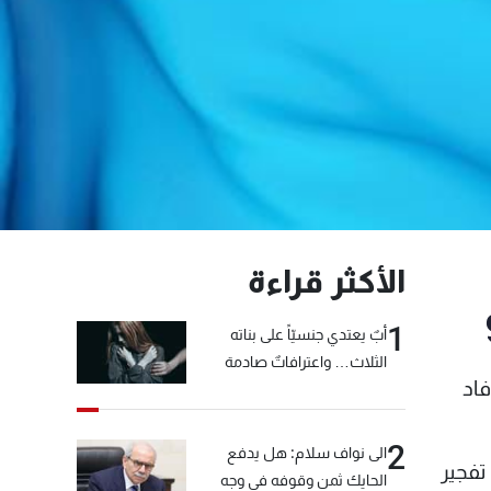
الأكثر قراءة
1
أبٌ يعتدي جنسيّاً على بناته
الثلاث… واعترافاتٌ صادمة
اد
2
الى نواف سلام: هل يدفع
تفجير
الحايك ثمن وقوفه في وجه