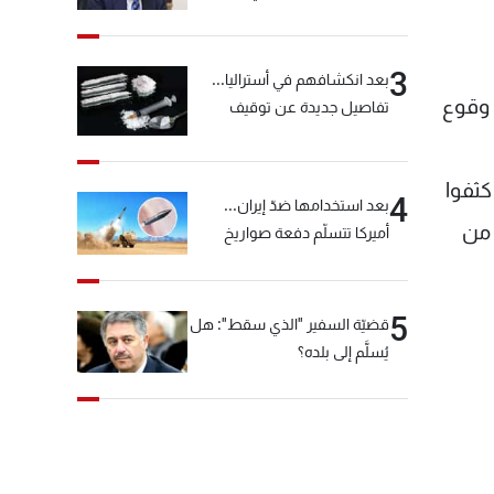
خيّاط؟
3
بعد انكشافهم في أستراليا...
 وقوع
تفاصيل جديدة عن توقيف
"شبكة الكوكايين"
كثفوا
4
بعد استخدامها ضدّ إيران...
 من
أميركا تتسلّم دفعة صواريخ
كبيرة!
5
قضيّة السفير "الذي سقط": هل
يُسلَّم إلى بلده؟