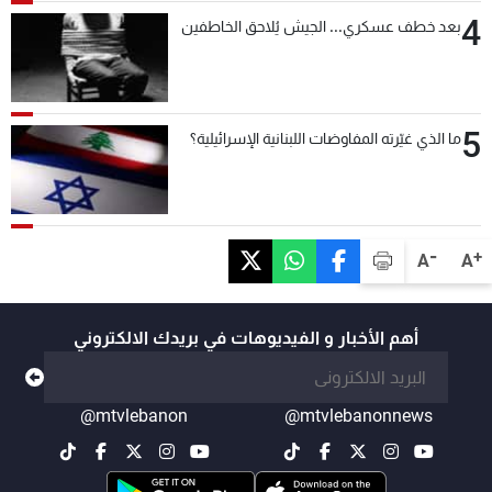
4
بعد خطف عسكري... الجيش يُلاحق الخاطفين
5
ما الذي غيّرته المفاوضات اللبنانية الإسرائيلية؟
-
+
A
A
أهم الأخبار و الفيديوهات في بريدك الالكتروني
@mtvlebanon
@mtvlebanonnews