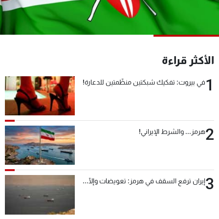
شاهد البرامج
الترددات
عن MTV
وظائف
الأكثر قراءة
الإنـتـاج
تواصل معنا
لاعلاناتكم
شروط الإسـتخدام
1
في بيروت: تفكيك شبكتين منظّمتين للدعارة!
سياسة الخصوصية
2
هرمز... والشرط الإيراني!
3
إيران ترفع السقف في هرمز: تعويضات وإلّا...