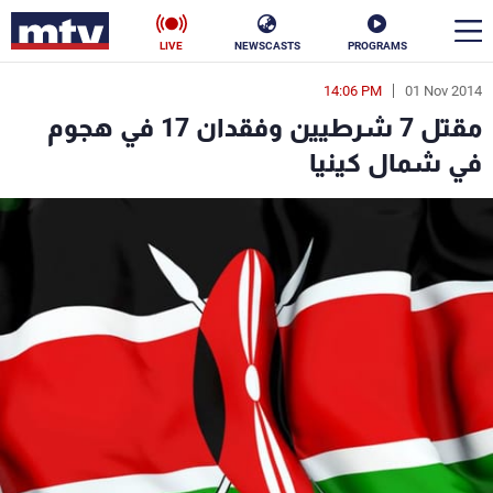
LIVE
NEWSCASTS
PROGRAMS
14:06 PM
01 Nov 2014
en
مقتل 7 شرطيين وفقدان 17 في هجوم
الأخبار
في شمال كينيا
سياسة
ناس
إقتصاد
فن
منوعات
رياضة
كأس العالم
البرامج
جدول البرامج