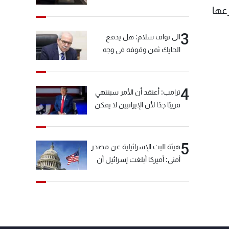
عها
3
الى نواف سلام: هل يدفع
الحايك ثمن وقوفه في وجه
خيّاط؟
4
ترامب: أعتقد أن الأمر سينتهي
قريبًا جدًا لأن الإيرانيين لا يمكن
أن يستمروا على هذا الحال
5
هيئة البث الإسرائيلية عن مصدر
أمني: أميركا أبلغت إسرائيل أن
"حزب الله" لم يخرق وقف إطلاق
النار أمس في مجدل زون
وطلبت منها عدم التصعيد
خشية أن يؤثر ذلك على
مفاوضات روما