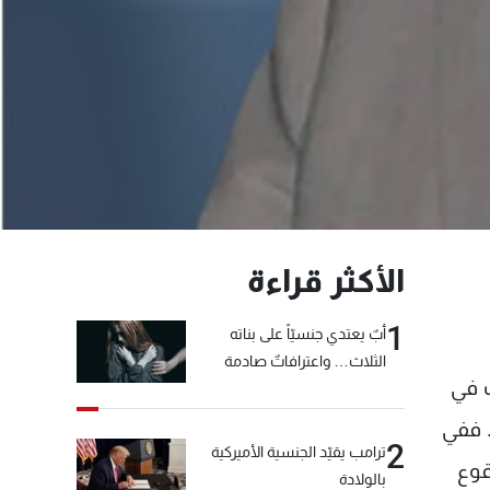
الأكثر قراءة
1
أبٌ يعتدي جنسيّاً على بناته
الثلاث… واعترافاتٌ صادمة
ات في
. ففي
2
ترامب يقيّد الجنسية الأميركية
قوع
بالولادة