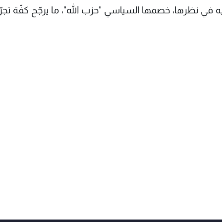
في نظرها، خصمها السياسي "حزب الله"، ما يرجّح كفّة تجرّ