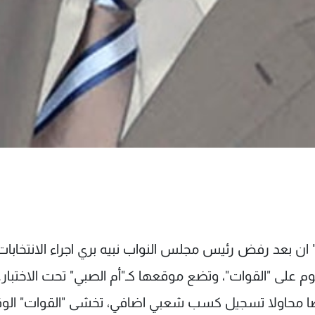
ة "المركزية" ان بعد رفض رئيس مجلس النواب نبيه بري اجراء الانتخاب
وم على "القوات"، وتضع موقعها كـ"أم الصبي" تحت الاختبار
 أيضا محاولا تسجيل كسب شعبي اضافي، تخشى "القوات" الو