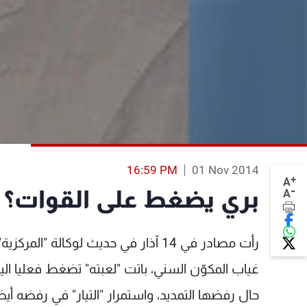
16:59 PM
01 Nov 2014
+
A
-
بري يضغط على القوات؟
A
رأت مصادر في 14 آذار في حديث لوكال
غياب المكوّن السني، باتت "لعبته" تضغط فعليا الي
حال رفضها التمديد، واستمرار "التيار" في رفضه