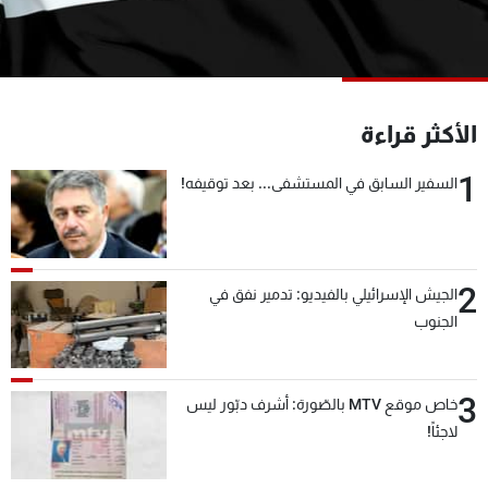
شاهد البرامج
الترددات
عن MTV
وظائف
الأكثر قراءة
الإنـتـاج
تواصل معنا
لاعلاناتكم
شروط الإسـتخدام
1
السفير السابق في المستشفى... بعد توقيفه!
سياسة الخصوصية
2
الجيش الإسرائيلي بالفيديو: تدمير نفق في
الجنوب
3
خاص موقع MTV بالصّورة: أشرف دبّور ليس
لاجئاً!