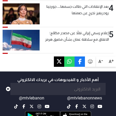
4
بعد الإنتقادات التي طالت جسمها... جورجينا
رودريغيز تخرج عن صمتها
5
إعلام رسمي إيراني نقلاً عن مصدر مطّلع:
الاتفاق مع سلطنة عمان بشأن مضيق هرمز
سيتأجل ما دامت أميركا تهدد إيران
-
+
A
A
أهم الأخبار و الفيديوهات في بريدك الالكتروني
@mtvlebanon
@mtvlebanonnews