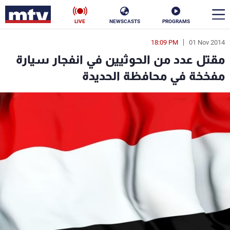
LIVE
NEWSCASTS
PROGRAMS
18:09 PM
01 Nov 2014
en
مقتل عدد من الحوثيين في انفجار سيارة
الأخبار
مفخخة في محافظة الحديدة
سياسة
ناس
إقتصاد
فن
منوعات
رياضة
كأس العالم
البرامج
جدول البرامج