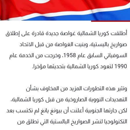
شاهد البرامج
الترددات
أطلقت كوريا الشمالية غواصة جديدة قادرة على إطلاق
عن MTV
وظائف
الإنـتـاج
تواصل معنا
صواريخ باليستية، وبنيت الغواصة من قبل الاتحاد
لاعلاناتكم
شروط الإسـتخدام
سياسة الخصوصية
السوفياتي السابق عام 1958، وخرجت من الخدمة عام
1990 لتعود كوريا الشمالية بتحديثها مؤخرا.
وتثير هذه التطورات المزيد من المخاوف بشأن
التهديدات النووية الصاروخية من قبل كوريا الشمالية،
لكن جارتها الجنوبية أعلنت أن بيونغ يانغ لم تكتسب بعد
التكنولوجيا لنشر الصواريخ البالستية التي تطلق من