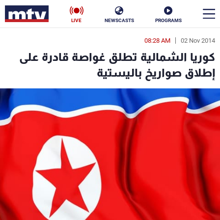
LIVE
NEWSCASTS
PROGRAMS
08:28 AM
02 Nov 2014
en
كوريا الشمالية تطلق غواصة قادرة على
الأخبار
إطلاق صواريخ باليستية
سياسة
ناس
إقتصاد
فن
منوعات
رياضة
كأس العالم
البرامج
جدول البرامج