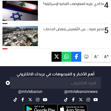
4
ما الذي غيّرته المفاوضات اللبنانية الإسرائيلية؟
5
مخيم ضبية... بين التَّهميش ونقص الخدمات
-
+
A
A
أهم الأخبار و الفيديوهات في بريدك الالكتروني
@mtvlebanon
@mtvlebanonnews