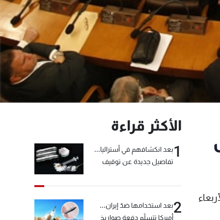
الأكثر قراءة
1
بعد انكشافهم في أستراليا...
تفاصيل جديدة عن توقيف
"شبكة الكوكايين"
أربعاء
2
بعد استخدامها ضدّ إيران...
أميركا تتسلّم دفعة صواريخ