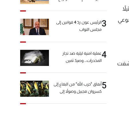
كبيرة!
اً
ضوعي
3
الرئيس عون ردّ 4 قوانين إلى
مجلس النواب
4
عملية امنية ليلية ضد تجار
المخدرات.. وصيدٌ ثمين
كشفت
5
أنفاق "حزب الله" من البقاع إلى
كسروان فجبيل وصولاً إلى
المختارة... التفاصيل في نشرة
الأخبار بعد قليل