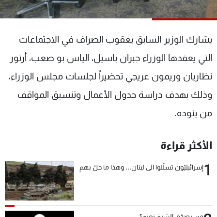
شاهد البرامج
الترددات
يشارك الوزير السابق يعقوب الصراف في الاجتماعات
عن MTV
وظائف
التي يعقدها الوزراء جبران باسيل، الياس بو صعب، أرتور
الإنـتـاج
تواصل معنا
نظاريان وريمون عريجي تحضيراً لجلسات مجلس الوزراء،
لاعلاناتكم
شروط الإسـتخدام
سياسة الخصوصية
وذلك بهدف دراسة جدول الأعمال وتنسيق المواقف
من بنوده.
الأكثر قراءة
1
إسرائيليّون تسلّلوا الى لبنان... وهذا ما حلّ بهم
من يصدّق الشيخ نعيم؟