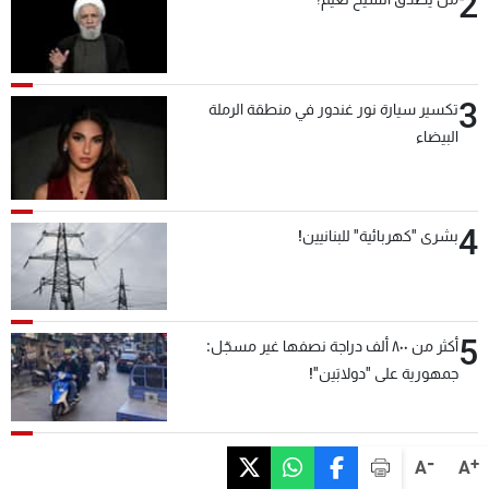
2
3
تكسير سيارة نور غندور في منطقة الرملة
البيضاء
4
بشرى "كهربائية" للبنانيين!
5
أكثر من ٨٠٠ ألف دراجة نصفها غير مسجّل:
جمهورية على "دولابَين"!
-
+
A
A