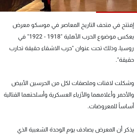
شاهد البرامج
الترددات
إفتتح في متحف التاريخ المعاصر في موسكو معرض
عن MTV
وظائف
يعكس موضوع الحرب الأهلية "1918 - 1922" في
الإنـتـاج
تواصل معنا
روسيا، وذلك تحت عنوان "حرب الاشقاء حقيقة تحارب
لاعلاناتكم
شروط الإسـتخدام
سياسة الخصوصية
حقيقة".
وشكلت لافتات وملصقات لكل من الحرسين الأبيض
والأحمر وأعلامهما والأزياء العسكرية وأسلحتهما القتالية
أساساً للمعروضات.
يذكر أن المعرض يصادف يوم الوحدة الشعبية الذي