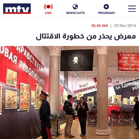
LIVE
NEWSCASTS
PROGRAMS
06:46 AM
03 Nov 2014
en
معرض يحذر من خطورة الاقتتال
الأخبار
سياسة
ناس
إقتصاد
فن
منوعات
رياضة
كأس العالم
البرامج
جدول البرامج