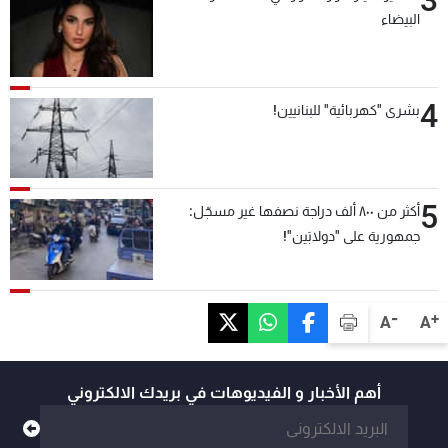
3
البيضاء
4
بشرى "كهربائية" للبنانيين!
5
أكثر من ٨٠٠ ألف دراجة نصفها غير مسجّل:
جمهورية على "دولابَين"!
-
+
A
A
أهم الأخبار و الفيديوهات في بريدك الالكتروني