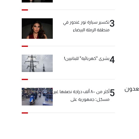
3
تكسير سيارة نور غندور في
منطقة الرملة البيضاء
4
بشرى "كهربائية" للبنانيين!
ستعدون
5
أكثر من ٨٠٠ ألف دراجة نصفها غير
مسجّل: جمهورية على
"دولابَين"!