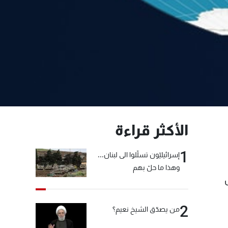
الأكثر قراءة
1
إسرائيليّون تسلّلوا الى لبنان...
وهذا ما حلّ بهم
2
من يصدّق الشيخ نعيم؟