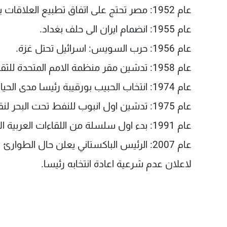
عام 1952: مصر تحتج على اتفاق تطبيع العلاقات بين اسرائيل والمانيا.
عام 1955: انضمام ايران الى حلف بغداد.
عام 1956: حرب السويس: اسرائيل تحتل غزة.
عام 1958: تدشين مقر منظمة الامم المتحدة للثقافة والتربية والعلوم (يونيسكو) في باريس.
عام 1974: انتخاب الحبيب بورقيبة رئيسا مدى الحياة لتونس.
عام 1975: تدشين اول انبوب للنفط تحت البحر لنقل النفط من بحر الشمال الى اسكتلندا.
عام 1991: بدء اول سلسلة من اللقاءات العربية الاسرائيلية في مدريد.
عام 2007: الرئيس الباكستاني يعلن حال الطو
لاعلان عدم شرعية اعادة انتخابه رئيسا.