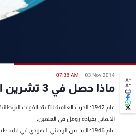
07:38 AM
03 Nov 2014
+
A
-
ماذا حصل في 3 تشرين الثاني؟
A
عام 1942: الحرب العالمية الثانية: القوات ا
الالماني بقيادة رومل في العلمين.
عام 1946: المجلس الوطني اليهودي في فلسطين ينظم اضرابا عاما احتجاجا على السياسة البريطانية.