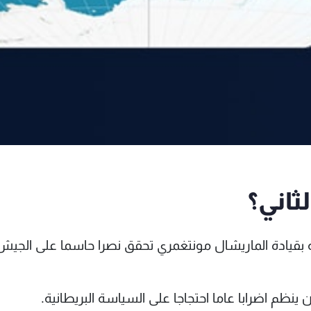
لبريطانية بقيادة الماريشال مونتغمري تحقق نصرا حاسما على الجيش