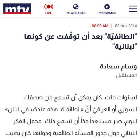
LIVE
NEWSCASTS
PROGRAMS
08:09 AM
03 Nov 2014
en
"الطائفيّة" بعد أن توقّفت عن كونها
الأخبار
"لبنانية"
سياسة
ناس
وسام سعادة
إقتصاد
فن
المستقبل
منوعات
رياضة
لسنوات خلت، كان يمكن أن تسمع من صديقك
كأس العالم
السوري أو العراقيّ أنّ «الطائفية، هذه عندكم في لبنان».
اليوم، صار مستبعداً جدّاً أن تسمع ذلك. مجمل الفكر
البرامج
اللبناني حول جذور المسألة الطائفية ودولتها كان يطيب
جدول البرامج