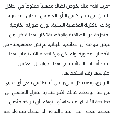
«حزب الله» مثلاً يخوض نضالاً مذهبياً مفتوحاً في الداخل
اللبنانيّ في حين يكتفي الرأي العام في البلدان المجاورة،
وذات الأكثرية المذهبية السنية، بوزن صورته الخارجية،
المتجرّدة عن الطائفية والمذهبية؟ كان هذا غيض من
فيض قوامه أن الطائفية اللبنانية لم تكن «مفهومة» في
الأقطار المجاورة، ولم يكن مردّ انعدام الاستيعاب هذا
انتفاء أسباب الطائفية في هذا الجوار، بل العكس،
احتباسها رغم استفحالها.
بالتوازي، وصف كل شيء على أنه طائفي يلغي أي جدوى
من هذا الوصف. كذلك الأمر عند ردّ الصراع المذهبي الى
«طبيعة الأشياء نفسها»، أو التوهّم بأن تاريخه متّصل
ببعضه البعض على امتداد القرون لا انقطاع فيه ولا تغيّر