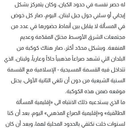
له حصر نفسه في حدود الكيان، وكان يتمركز بشكل
شاهد البرامج
الترددات
إيجابي أو سلبي حول جبل لبنان. اليوم، صار كل خوض
في المسألة لا يقابل بين أنماط حضورها في عدد من
عن MTV
وظائف
مجتمعات الشرق الأوسط مختلّ المقدّمة وعديم
الإنـتـاج
تواصل معنا
لاعلاناتكم
شروط الإسـتخدام
المنفعة. وبشكل محدّد أكثر، صار هناك كوكبة من
سياسة الخصوصية
البلدان التي تشهد صراعاً مذهبياً حادّاً وعارياً، ولبنان، الذي
تتداخل فيه القسمة المسيحية - الإسلامية مع القسمة
السنية الشيعية من دون أن تلغي الثانية الأولى، يحتل
موقعه ضمن هذه الكوكبة.
ما الذي يستدعيه ذلك الانتباه الى «إقليمية المسألة
الطائفية» و«إقليمية الصراع المذهبي» اليوم، بعد أن كنا
لسنوات خلت نكتفي بالحدود المحلية لهما، وبعد أن كان