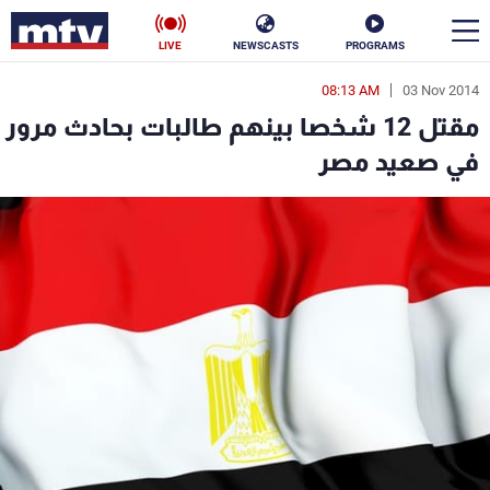
LIVE
NEWSCASTS
PROGRAMS
08:13 AM
03 Nov 2014
en
مقتل 12 شخصا بينهم طالبات بحادث مرور
الأخبار
في صعيد مصر
سياسة
ناس
إقتصاد
فن
منوعات
رياضة
كأس العالم
البرامج
جدول البرامج