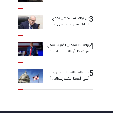
3
الى نواف سلام: هل يدفع
الحايك ثمن وقوفه في وجه
خيّاط؟
4
ترامب: أعتقد أن الأمر سينتهي
قريبًا جدًا لأن الإيرانيين لا يمكن
أن يستمروا على هذا الحال
5
هيئة البث الإسرائيلية عن مصدر
أمني: أميركا أبلغت إسرائيل أن
"حزب الله" لم يخرق وقف إطلاق
النار أمس في مجدل زون
وطلبت منها عدم التصعيد
خشية أن يؤثر ذلك على
مفاوضات روما