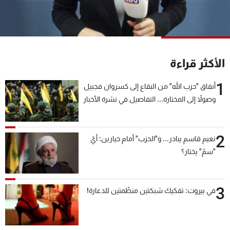
شاهد البرامج
الترددات
عن MTV
وظائف
الأكثر قراءة
الإنـتـاج
تواصل معنا
لاعلاناتكم
شروط الإسـتخدام
1
أنفاق "حزب الله" من البقاع إلى كسروان فجبيل
سياسة الخصوصية
وصولاً إلى المختارة... التفاصيل في نشرة الأخبار
بعد قليل
2
نعيم قاسم يبادر... و"الحزب" أمام خيارين: أيّ
"سمّ" يختار؟
3
في بيروت: تفكيك شبكتين منظّمتين للدعارة!