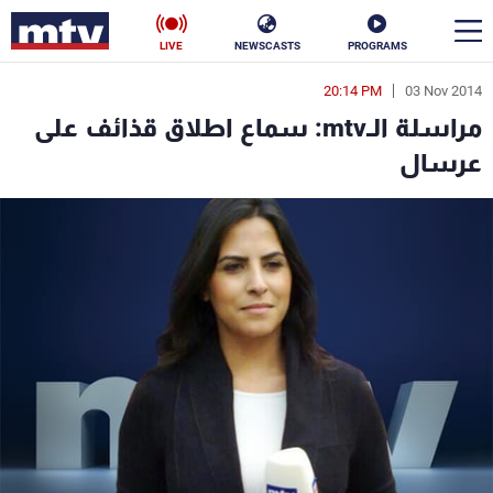
LIVE
NEWSCASTS
PROGRAMS
20:14 PM
03 Nov 2014
en
مراسلة الـmtv: سماع اطلاق قذائف على
الأخبار
عرسال
سياسة
ناس
إقتصاد
فن
منوعات
رياضة
كأس العالم
البرامج
جدول البرامج