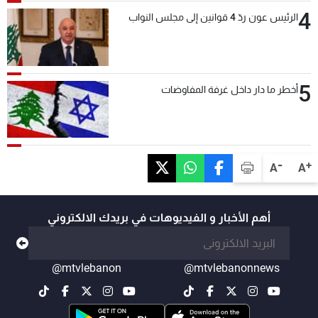
4
الرئيس عون ردّ 4 قوانين إلى مجلس النواب
5
أخطر ما دار داخل غرفة المفاوضات
-
+
A
A
أهم الأخبار و الفيديوهات في بريدك الالكتروني
@mtvlebanon
@mtvlebanonnews