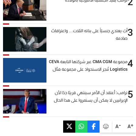
2
3
أبٌ يعتدي جنسيّاً على بناته الثلاث… واعترافاتٌ
صادمة
4
مجموعة CMA CGM عبر شركتها التابعة CEVA
Logistics تُنجز الاستحواذ على مجموعة فتّال
5
ترامب: أعتقد أن الأمر سينتهي قريبًا جدًا لأن
الإيرانيين لا يمكن أن يستمروا على هذا الحال
-
+
A
A