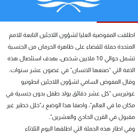
شاهد البرامج
الترددات
اطلقت المفوضية العليا لشؤون اللاجئين التابعة للامم
عن MTV
وظائف
الإنـتـاج
تواصل معنا
المتحدة حملة للقضاء على ظاهرة الحرمان من الجنسية
لاعلاناتكم
شروط الإسـتخدام
سياسة الخصوصية
تشمل حوالي 10 ملايين شخص، بهدف استئصال هذه
الافة التي "صنعها الانسان" في غضون عشر سنوات.
وقال المفوض السامي لشؤون اللاجئين انطونيو
غوتيريس "كل عشر دقائق يولد طفل بدون جنسية في
مكان ما في العالم"، واصفا هذا الوضع بـ"خلل خطير غير
مقبول في القرن الحادي والعشرين".
وفي اطار هذه الحملة التي اطلقها اليوم الثلاثاء