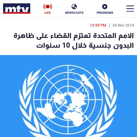
LIVE
NEWSCASTS
PROGRAMS
13:59 PM
04 Nov 2014
en
الامم المتحدة تعتزم القضاء على ظاهرة
الأخبار
البدون جنسية خلال 10 سنوات
سياسة
ناس
إقتصاد
فن
منوعات
رياضة
كأس العالم
البرامج
جدول البرامج