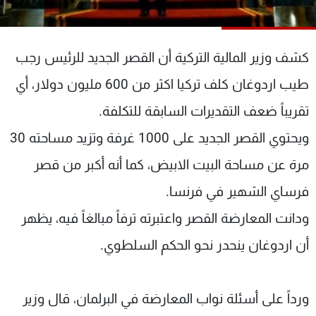
شاهد البرامج
الترددات
كشف وزير المالية التركية أن القصر الجديد للرئيس رجب
عن MTV
وظائف
طيب اردوغان كلف تركيا اكثر من 600 مليون دولار، أي
الإنـتـاج
تواصل معنا
تقريباً ضعف التقديرات السابقة للتكلفة.
لاعلاناتكم
شروط الإسـتخدام
سياسة الخصوصية
ويحتوي القصر الجديد على 1000 غرفة وتزيد مساحته 30
مرة عن مساحة البيت الابيض، كما أنه أكبر من قصر
فرساي الشهير في فرنسا.
ودانت المعارضة القصر واعتبرته ترفاً مبالغاً فيه، يظهر
أن اردوغان ينحدر نحو الحكم السلطوي.
ورداً على أسئلة نواب المعارضة في البرلمان، قال وزير