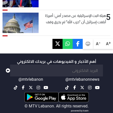
5
هيئة البث الإسرائيلية عن مصدر أمني: أميركا
أبلغت إسرائيل أن "حزب الله" لم يخرق وقف
إطلاق النار أمس في مجدل زون وطلبت منها
عدم التصعيد خشية أن يؤثر ذلك على مفاوضات
روما
-
+
A
A
أهم الأخبار و الفيديوهات في بريدك الالكتروني
@mtvlebanon
@mtvlebanonnews
© MTV Lebanon. All rights reserved.
powered by koein