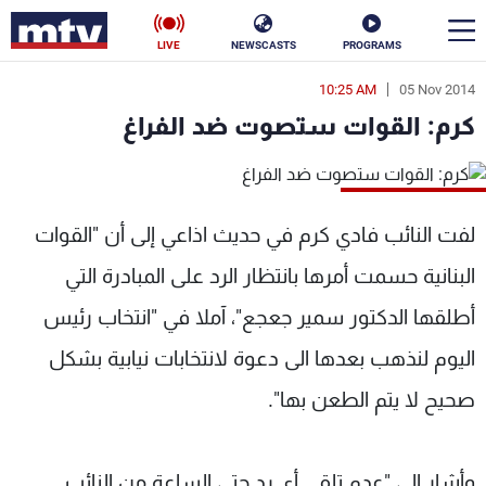
LIVE
NEWSCASTS
PROGRAMS
10:25 AM
05 Nov 2014
en
كرم: القوات ستصوت ضد الفراغ
الأخبار
سياسة
ناس
لفت النائب فادي كرم في حديث اذاعي إلى أن "القوات
إقتصاد
فن
البنانية حسمت أمرها بانتظار الرد على المبادرة التي
منوعات
رياضة
أطلقها الدكتور سمير جعجع"، آملا في "انتخاب رئيس
كأس العالم
اليوم لنذهب بعدها الى دعوة لانتخابات نيابية بشكل
صحيح لا يتم الطعن بها".
البرامج
وأشار إلى "عدم تلقي أي رد حتى الساعة من النائب
جدول البرامج