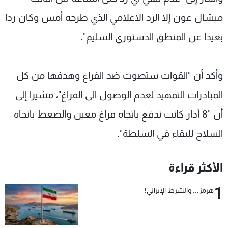
شاهد البرامج
ميشال عون إلا الرد الاعلامي الذي طرحه أمس وكان ردا
الترددات
بعيدا عن المنطق الدستوري السليم".
عن MTV
وظائف
الإنـتـاج
تواصل معنا
وأكد أن "القوات ستصوت ضد الفراغ وهدفها من كل
لاعلاناتكم
شروط الإسـتخدام
سياسة الخصوصية
المبادرات التمهيد لعدم الوصول الى الفراغ"، مشيرا إلى
أن "8 آذار كانت تدفع باتجاه فراغ معين والضغط باتجاه
السلاح للبقاء في السلطة".
الأكثر قراءة
1
هرمز... والشرط الإيراني!