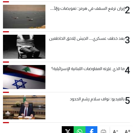
2
إيران ترفع السقف في هرمز: تعويضات وإلّا...
3
بعد خطف عسكري... الجيش يُلاحق الخاطفين
4
ما الذي غيّرته المفاوضات اللبنانية الإسرائيلية؟
5
بالفيديو: نواف سلام رسّم الحدود
-
+
A
A