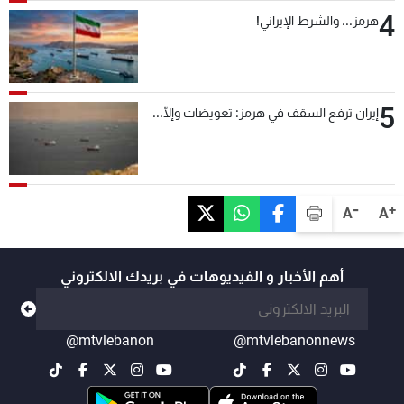
4
هرمز... والشرط الإيراني!
5
إيران ترفع السقف في هرمز: تعويضات وإلّا...
-
+
A
A
أهم الأخبار و الفيديوهات في بريدك الالكتروني
@mtvlebanon
@mtvlebanonnews