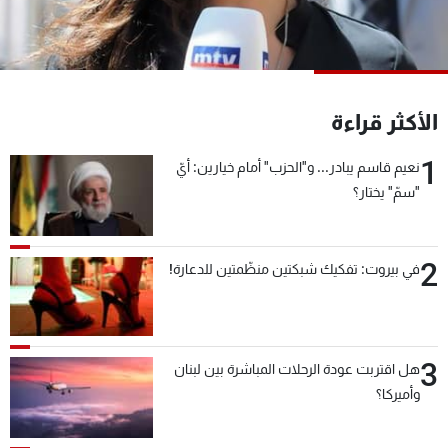
شاهد البرامج
الترددات
عن MTV
وظائف
الأكثر قراءة
الإنـتـاج
تواصل معنا
لاعلاناتكم
شروط الإسـتخدام
1
نعيم قاسم يبادر... و"الحزب" أمام خيارين: أيّ
سياسة الخصوصية
"سمّ" يختار؟
2
في بيروت: تفكيك شبكتين منظّمتين للدعارة!
3
هل اقتربت عودة الرحلات المباشرة بين لبنان
وأميركا؟