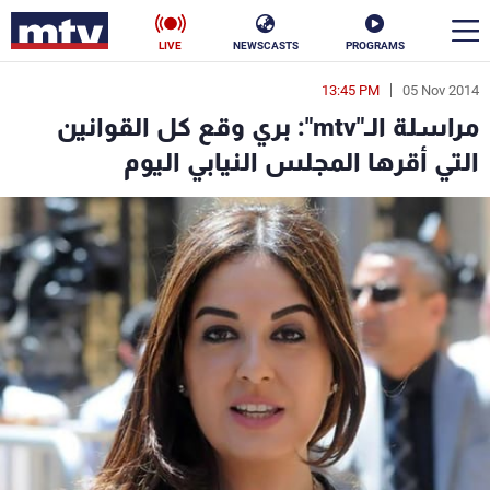
LIVE
NEWSCASTS
PROGRAMS
13:45 PM
05 Nov 2014
en
مراسلة الـ"mtv": بري وقع كل القوانين
الأخبار
التي أقرها المجلس النيابي اليوم
سياسة
ناس
إقتصاد
فن
منوعات
رياضة
كأس العالم
البرامج
جدول البرامج