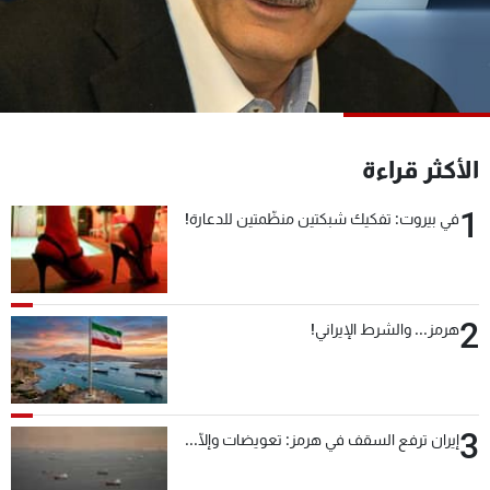
شاهد البرامج
الترددات
عن MTV
وظائف
الإنـتـاج
تواصل معنا
الأكثر قراءة
لاعلاناتكم
شروط الإسـتخدام
سياسة الخصوصية
1
في بيروت: تفكيك شبكتين منظّمتين للدعارة!
2
هرمز... والشرط الإيراني!
3
إيران ترفع السقف في هرمز: تعويضات وإلّا...