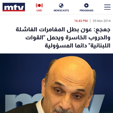
LIVE
NEWSCASTS
PROGRAMS
16:43 PM
05 Nov 2014
en
جعجع: عون بطل المغامرات الفاشلة
الأخبار
والحروب الخاسرة ويحمل "القوات
اللبنانية" دائما المسؤولية
سياسة
ناس
إقتصاد
فن
منوعات
رياضة
كأس العالم
البرامج
جدول البرامج