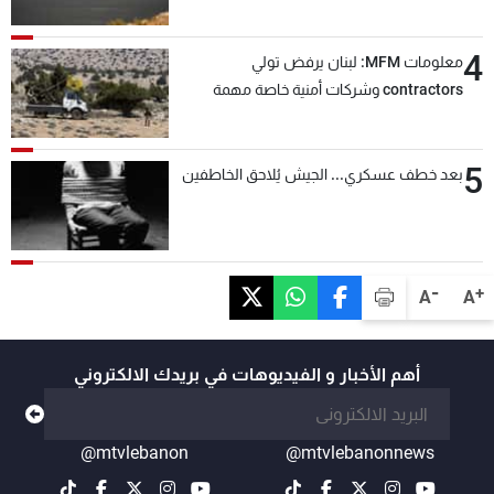
4
معلومات MFM: لبنان يرفض تولي
contractors وشركات أمنية خاصة مهمة
التحقق من نزع سلاح "حزب الله"
5
بعد خطف عسكري... الجيش يُلاحق الخاطفين
-
+
A
A
أهم الأخبار و الفيديوهات في بريدك الالكتروني
@mtvlebanon
@mtvlebanonnews