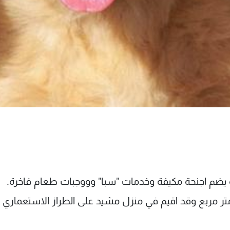
 يضم اجنحة مكيفة وخدمات "سبا" وووجبات طعام فاخرة.
تد فندق "واشنطن هوتيل" على مساحة 400 متر مربع وقد اقيم في منزل مشيد على الطراز الاستعماري