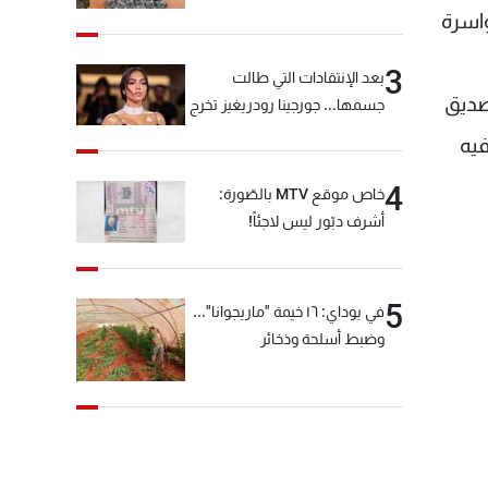
از واسرة
3
بعد الإنتقادات التي طالت
صديق
جسمها... جورجينا رودريغيز تخرج
عن صمتها
فيه
4
خاص موقع MTV بالصّورة:
أشرف دبّور ليس لاجئاً!
5
في بوداي: ١٦ خيمة "ماريجوانا"...
وضبط أسلحة وذخائر