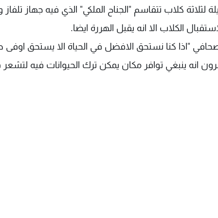
ندق حوالى 271 دولارا في الليلة لثلاثة كلاب تتقاسم "الجناح الملكي" الذي فيه جهاز تلف
ال الكلاب الا انه يقبل الهررة ايضا.
افي "اذا كنا نستحق الافضل في الحياة الا يستحق اوفى 
برون انه ينبغي توافر مكان يمكن ترك الحيوانات فيه لتشعر 