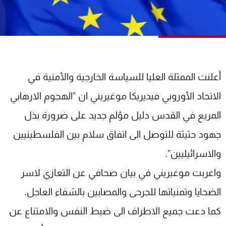
شاهد البرامج
الترددات
عن MTV
وظائف
الإنـتـاج
تواصل معنا
أعلنت الممثلة العليا للسياسة الخارجية والأمنية في
لاعلاناتكم
شروط الإسـتخدام
سياسة الخصوصية
الاتحاد الأوروبي فيديريكا موغيريني ان "الهجوم الارهابي
المريع في القدس دليل مؤلم جديد على ضرورة بذل
جهود حثيثة للتوصل الى اتفاق سلام بين الفلسطينيين
والاسرائيليين".
واعربت موغيريني في بيان صحافي عن التعازي لاسر
الضحايا وتمنياتها للجرحى والمصابين بالشفاء العاجل.
كما دعت جميع الاطراف الى ضبط النفس والامتناع عن