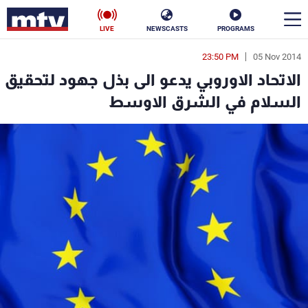
LIVE
NEWSCASTS
PROGRAMS
23:50 PM
05 Nov 2014
en
الاتحاد الاوروبي يدعو الى بذل جهود لتحقيق
الأخبار
السلام في الشرق الاوسط
سياسة
ناس
إقتصاد
فن
منوعات
رياضة
كأس العالم
البرامج
جدول البرامج