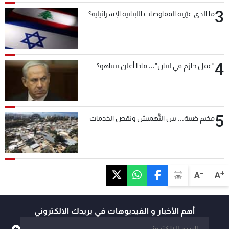
3
ما الذي غيّرته المفاوضات اللبنانية الإسرائيلية؟
4
"عمل حازم في لبنان"... ماذا أعلن نتنياهو؟
5
مخيم ضبية... بين التَّهميش ونقص الخدمات
-
+
A
A
أهم الأخبار و الفيديوهات في بريدك الالكتروني