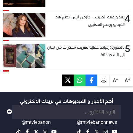
4
بعد واقعة الضرب... كارمن لبس تضع هذا
الفيديو برسم المعنيين
5
بالصورة: إحباط عمليّة تهريب مخدّرات من لبنان
إلى السعوديّة!
-
+
A
A
أهم الأخبار و الفيديوهات في بريدك الالكتروني
@mtvlebanon
@mtvlebanonnews