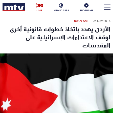
LIVE
NEWSCASTS
PROGRAMS
00:09 AM
06 Nov 2014
en
الأردن يهدد باتخاذ خطوات قانونية أخرى
الأخبار
لوقف الاعتداءات الإسرائيلية على
المقدسات
سياسة
ناس
إقتصاد
فن
منوعات
رياضة
كأس العالم
البرامج
جدول البرامج