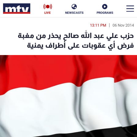
LIVE
NEWSCASTS
PROGRAMS
13:11 PM
06 Nov 2014
en
حزب علي عبد الله صالح يحذر من مغبة
الأخبار
فرض أي عقوبات على أطراف يمنية
سياسة
ناس
إقتصاد
فن
منوعات
رياضة
كأس العالم
البرامج
جدول البرامج