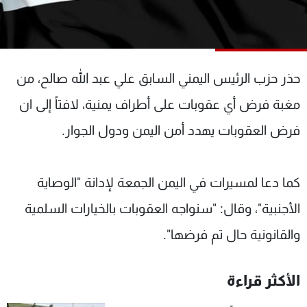
شاهد البرامج
الترددات
حذر حزب الرئيس اليمني السابق علي عبد الله صالح، من
عن MTV
وظائف
الإنـتـاج
تواصل معنا
مغبة فرض أي عقوبات على أطراف يمنية، لافتاً إلى ان
لاعلاناتكم
شروط الإسـتخدام
سياسة الخصوصية
فرض العقوبات يهدد أمن اليمن ودول الجوار.
كما دعا لمسيرات في اليمن الجمعة لإدانة "الوصاية
الأجنبية"، وقال: "سنواجه العقوبات بالخيارات السلمية
والقانونية حال تم فرضها".
الأكثر قراءة