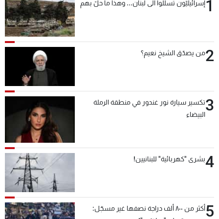
1
إسرائيليّون تسلّلوا الى لبنان... وهذا ما حلّ بهم
2
من يصدّق الشيخ نعيم؟
3
تكسير سيارة نور غندور في منطقة الرملة
البيضاء
4
بشرى "كهربائية" للبنانيين!
5
أكثر من ٨٠٠ ألف دراجة نصفها غير مسجّل: