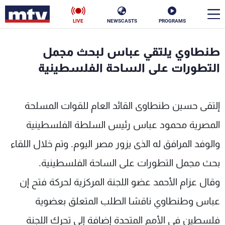
LIVE
NEWSCASTS
PROGRAMS
en
طنطاوي يلتقي عباس لبحث مجمل
الأخبار
التطورات على الساحة الفلسطينية
سياسة
ناس
إلتقى حسين طنطاوى القائد العام للقوات المسلحة
إقتصاد
فن
المصرية محمود عباس رئيس السلطة الفلسطينية
منوعات
رياضة
والوفد المرافق له الذى يزور مصر اليوم. وتم خلال اللقاء
كأس العالم
بحث مجمل التطورات على الساحة الفلسطينية.
وقال عزام الأحمد عضو اللجنة المركزية لحركة فتح إن
عباس وطنطاوي ناقشا الطلب المتعلق بعضوية
البرامج
فلسطين في الأمم المتحدة إضافة إلى تحرك اللجنة
جدول البرامج