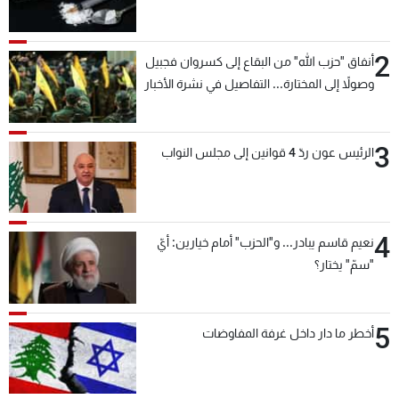
2
أنفاق "حزب الله" من البقاع إلى كسروان فجبيل
وصولاً إلى المختارة... التفاصيل في نشرة الأخبار
بعد قليل
3
الرئيس عون ردّ 4 قوانين إلى مجلس النواب
4
نعيم قاسم يبادر... و"الحزب" أمام خيارين: أيّ
"سمّ" يختار؟
5
أخطر ما دار داخل غرفة المفاوضات