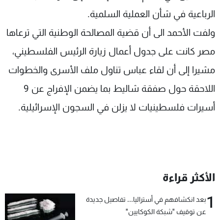
شاهد البرامج
الرباعية في شأن العملية السلمية.
الترددات
ولفت الأحمد الى أن قضية المصالحة الوطنية التي ترعاها
مصر كانت على جدول أعمال زيارة الرئيس الفلسطيني،
عن MTV
وظائف
الإنـتـاج
تواصل معنا
مشيرا إلى أن لقاء عباس تناول ملف الأسرى والخطوات
لاعلاناتكم
شروط الإسـتخدام
سياسة الخصوصية
اللاحقة حول صفقة شاليط بما يضمن الإفراج عن 9
أسيرات فلسطينيات لا يزلن في السجون الإسرائيلية.
الأكثر قراءة
1
بعد انكشافهم في أستراليا... تفاصيل جديدة
عن توقيف "شبكة الكوكايين"