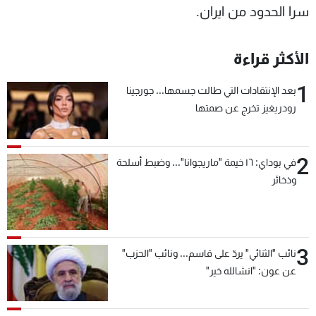
سرا الحدود من ايران.
الأكثر قراءة
1
بعد الإنتقادات التي طالت جسمها... جورجينا
رودريغيز تخرج عن صمتها
2
في بوداي: ١٦ خيمة "ماريجوانا"... وضبط أسلحة
وذخائر
3
نائب "الثنائي" يردّ على قاسم... ونائب "الحزب"
عن عون: "انشالله خير"