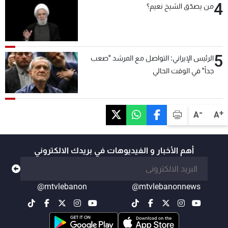
4
من يصدّق الشيخ نعيم؟
5
الرئيس الإيراني: التواصل مع المرشد "صعب
جداً" في الوقت الحالي
-
+
A
A
أهم الأخبار و الفيديوهات في بريدك الالكتروني
@mtvlebanon
@mtvlebanonnews