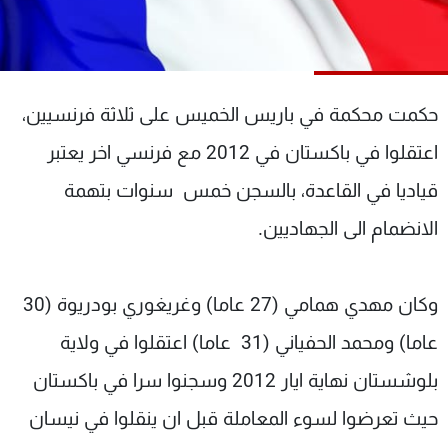
شاهد البرامج
الترددات
حكمت محكمة في باريس الخميس على ثلاثة فرنسيين،
عن MTV
وظائف
الإنـتـاج
تواصل معنا
اعتقلوا في باكستان في 2012 مع فرنسي اخر يعتبر
لاعلاناتكم
شروط الإسـتخدام
سياسة الخصوصية
قياديا في القاعدة، بالسجن خمس سنوات بتهمة
الانضمام الى الجهاديين.
وكان مهدي همامي (27 عاما) وغريغوري بودريوة (30
عاما) ومحمد الحفياني (31 عاما) اعتقلوا في ولاية
بلوشستان نهاية ايار 2012 وسجنوا سرا في باكستان
حيث تعرضوا لسوء المعاملة قبل ان ينقلوا في نيسان