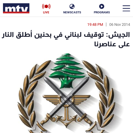
LIVE
NEWSCASTS
PROGRAMS
19:48 PM
06 Nov 2014
en
الجيش: توقيف لبناني في بحنين أطلق النار
الأخبار
على عناصرنا
سياسة
ناس
إقتصاد
فن
منوعات
رياضة
كأس العالم
البرامج
جدول البرامج