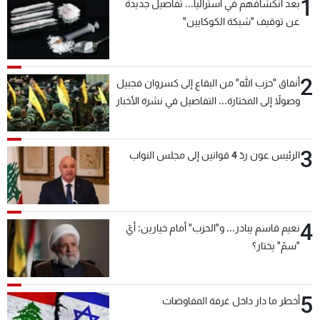
1
بعد انكشافهم في أستراليا... تفاصيل جديدة
عن توقيف "شبكة الكوكايين"
2
أنفاق "حزب الله" من البقاع إلى كسروان فجبيل
وصولاً إلى المختارة... التفاصيل في نشرة الأخبار
بعد قليل
3
الرئيس عون ردّ 4 قوانين إلى مجلس النواب
4
نعيم قاسم يبادر... و"الحزب" أمام خيارين: أيّ
"سمّ" يختار؟
5
أخطر ما دار داخل غرفة المفاوضات