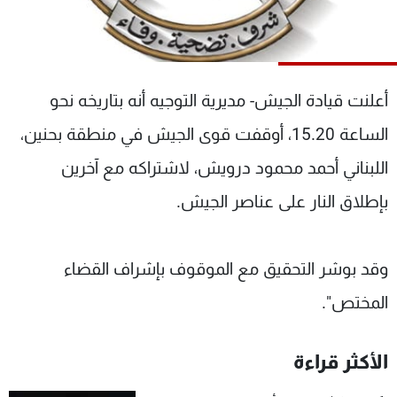
شاهد البرامج
الترددات
أعلنت قيادة الجيش- مديرية التوجيه أنه بتاريخه نحو
عن MTV
وظائف
الإنـتـاج
تواصل معنا
الساعة 15.20، أوقفت قوى الجيش في منطقة بحنين،
لاعلاناتكم
شروط الإسـتخدام
سياسة الخصوصية
اللبناني أحمد محمود درويش، لاشتراكه مع آخرين
بإطلاق النار على عناصر الجيش.
وقد بوشر التحقيق مع الموقوف بإشراف القضاء
المختص".
الأكثر قراءة