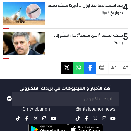
4
بعد استخدامها ضدّ إيران... أميركا تتسلّم دفعة
صواريخ كبيرة!
5
قضيّة السفير "الذي سقط": هل يُسلَّم إلى
بلده؟
-
+
A
A
أهم الأخبار و الفيديوهات في بريدك الالكتروني
@mtvlebanon
@mtvlebanonnews