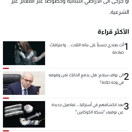
أو جرحى الى الأراضي اللبنانية وخصوصا عبر المعابر غير
الشرعية.
الأكثر قراءة
1
أبٌ يعتدي جنسيّاً على بناته الثلاث… واعترافاتٌ
صادمة
2
الى نواف سلام: هل يدفع الحايك ثمن وقوفه
في وجه خيّاط؟
3
بعد انكشافهم في أستراليا... تفاصيل جديدة
عن توقيف "شبكة الكوكايين"