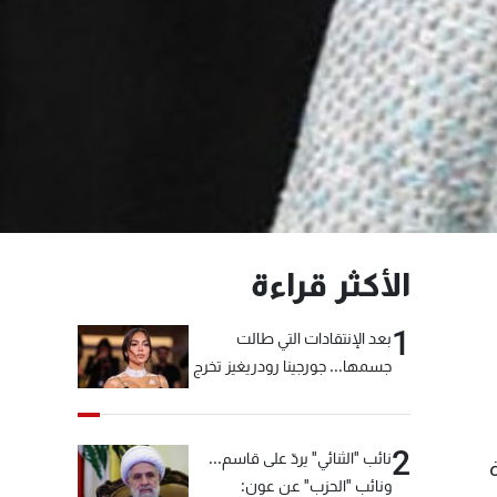
الأكثر قراءة
1
بعد الإنتقادات التي طالت
جسمها... جورجينا رودريغيز تخرج
عن صمتها
2
نائب "الثنائي" يردّ على قاسم...
ونائب "الحزب" عن عون: