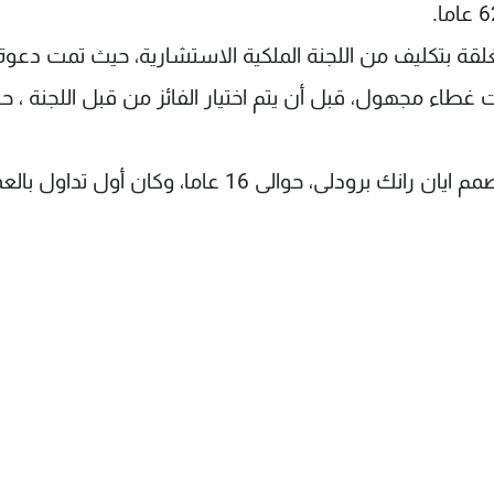
لقة بتكليف من اللجنة الملكية الاستشارية، حيث تمت دعوة
اء مجهول، قبل أن يتم اختيار الفائز من قبل اللجنة ، ح
واستمر التصميم الحالى لصورة الملكة إليزابيث، للمصمم ايان رانك برودلى، حوالى 16 عاما، وكان أول تد