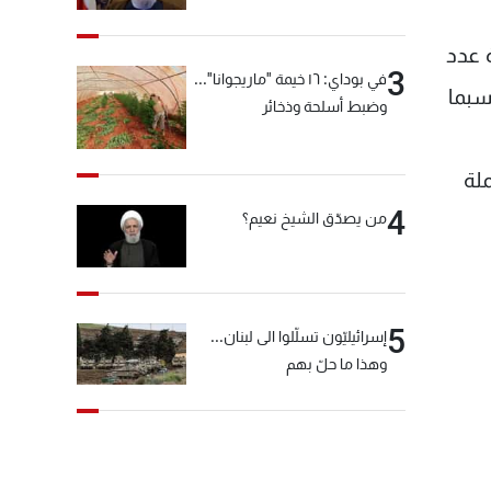
"انشالله خير"
 عدد
3
في بوداي: ١٦ خيمة "ماريجوانا"...
سبما
وضبط أسلحة وذخائر
اول بالعملة
4
من يصدّق الشيخ نعيم؟
5
إسرائيليّون تسلّلوا الى لبنان...
وهذا ما حلّ بهم