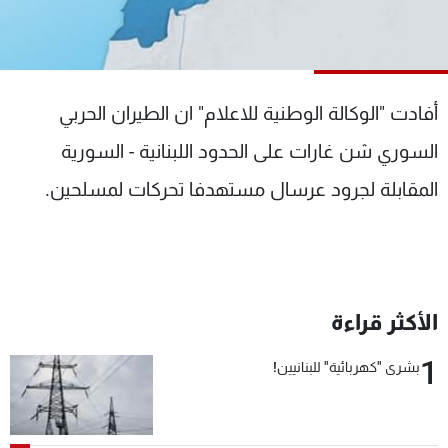
شاهد البرامج
الترددات
أفادت "الوكالة الوطنية للاعلام" ان الطيران الحربي
عن MTV
وظائف
الإنـتـاج
تواصل معنا
السوري شن غارات على الحدود اللبنانية - السورية
لاعلاناتكم
شروط الإسـتخدام
سياسة الخصوصية
المقابلة لجرود عرسال مستهدفا تحركات لمسلحين.
الأكثر قراءة
1
بشرى "كهربائية" للبنانيين!