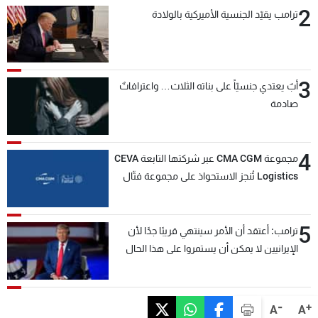
2
ترامب يقيّد الجنسية الأميركية بالولادة
3
أبٌ يعتدي جنسيّاً على بناته الثلاث… واعترافاتٌ
صادمة
4
مجموعة CMA CGM عبر شركتها التابعة CEVA
Logistics تُنجز الاستحواذ على مجموعة فتّال
5
ترامب: أعتقد أن الأمر سينتهي قريبًا جدًا لأن
الإيرانيين لا يمكن أن يستمروا على هذا الحال
-
+
A
A