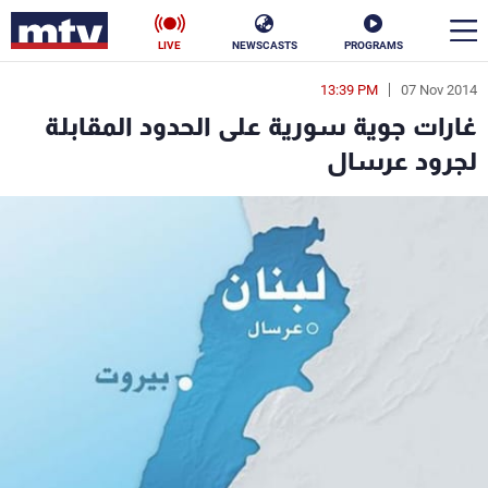
LIVE
NEWSCASTS
PROGRAMS
13:39 PM
07 Nov 2014
en
غارات جوية سورية على الحدود المقابلة
الأخبار
لجرود عرسال
سياسة
ناس
إقتصاد
فن
منوعات
رياضة
كأس العالم
البرامج
جدول البرامج