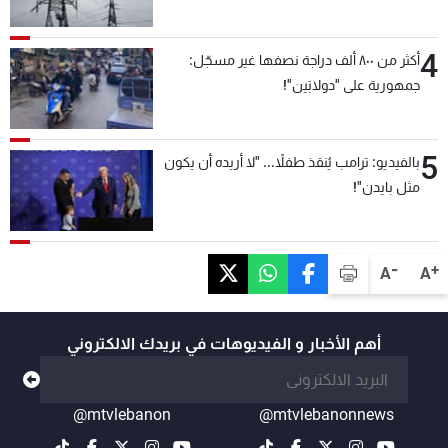
4
أكثر من ٨٠٠ ألف دراجة نصفها غير مسجّل:
جمهورية على "دولابَين"!
5
بالفيديو: ترامب يُنقذ طفلاً... "لا أريده أن يكون
مثل بايدن"!
-
+
A
A
أهم الأخبار و الفيديوهات في بريدك الالكتروني
@mtvlebanon
@mtvlebanonnews