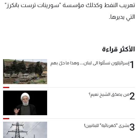
تهريب النفط وكذلك مؤسسة "سورينات ترست بانكرز"
التي يديرها.
الأكثر قراءة
1
إسرائيليّون تسلّلوا الى لبنان... وهذا ما حلّ بهم
2
من يصدّق الشيخ نعيم؟
3
بشرى "كهربائية" للبنانيين!