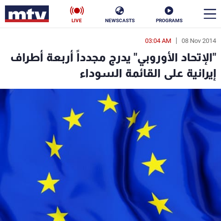
LIVE
NEWSCASTS
PROGRAMS
03:04 AM
08 Nov 2014
en
"الإتحاد الأوروبي" يدرج مجدداً أربعة أطراف
الأخبار
إيرانية على القائمة السوداء
سياسة
ناس
إقتصاد
فن
منوعات
رياضة
كأس العالم
البرامج
جدول البرامج