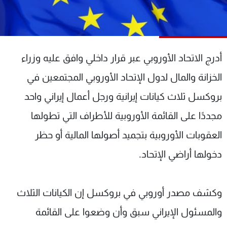
شاهد البرامج
الترددات
أدرج الاتحاد الأوروبي عبر قرار داخلي وافق عليه وزراء
عن MTV
وظائف
الإنـتـاج
تواصل معنا
الخزانة والمال لدول الإتحاد الأوروبي المجتمعين في
لاعلاناتكم
شروط الإسـتخدام
سياسة الخصوصية
بروكسل ثلاث كيانات إيرانية ورجل أعمال إيراني واحد
مجددًا على القائمة الأوروبية للأطراف التي تطولها
العقوبات الأوروبية بتجميد أصولها المالية أو حظر
دخولها أراضي الإتحاد.
وكشف مصدر أوروبي في بروكسل إن الكيانات الثلاث
والمسئول الإيراني سبق وأن وضعوا على القائمة