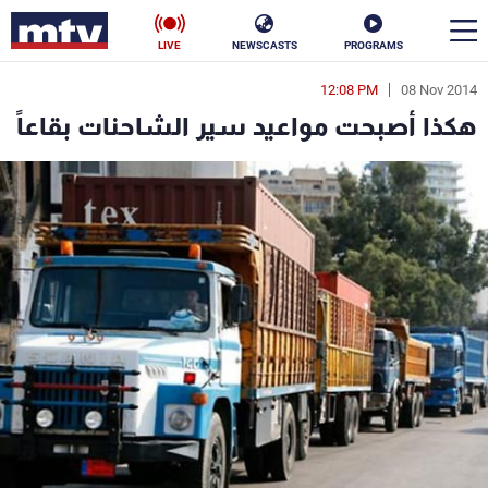
LIVE
NEWSCASTS
PROGRAMS
12:08 PM
08 Nov 2014
en
هكذا أصبحت مواعيد سير الشاحنات بقاعاً
الأخبار
سياسة
ناس
إقتصاد
فن
منوعات
رياضة
كأس العالم
البرامج
جدول البرامج