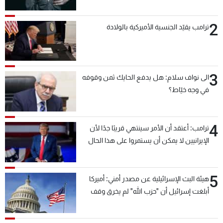
2
ترامب يقيّد الجنسية الأميركية بالولادة
3
الى نواف سلام: هل يدفع الحايك ثمن وقوفه
في وجه خيّاط؟
4
ترامب: أعتقد أن الأمر سينتهي قريبًا جدًا لأن
الإيرانيين لا يمكن أن يستمروا على هذا الحال
5
هيئة البث الإسرائيلية عن مصدر أمني: أميركا
أبلغت إسرائيل أن "حزب الله" لم يخرق وقف
إطلاق النار أمس في مجدل زون وطلبت منها
عدم التصعيد خشية أن يؤثر ذلك على مفاوضات