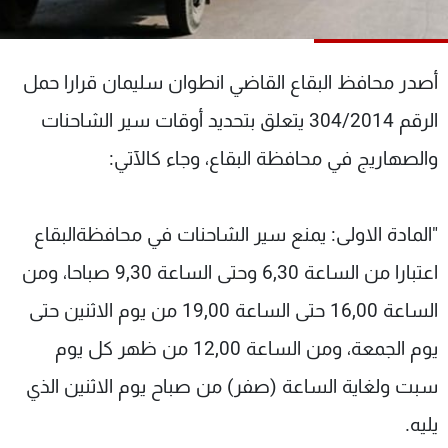
شاهد البرامج
الترددات
أصدر محافظ البقاع القاضي انطوان سليمان قرارا حمل
عن MTV
وظائف
الرقم 304/2014 يتعلق بتحديد أوقات سير الشاحنات
الإنـتـاج
تواصل معنا
والصهاريج في محافظة البقاع، وجاء كالآتي:
لاعلاناتكم
شروط الإسـتخدام
سياسة الخصوصية
"المادة الاولى: يمنع سير الشاحنات في محافظةالبقاع
اعتبارا من الساعة 6,30 وحتى الساعة 9,30 صباحا، ومن
الساعة 16,00 حتى الساعة 19,00 من يوم الاثنين حتى
يوم الجمعة، ومن الساعة 12,00 من ظهر كل يوم
سبت ولغاية الساعة (صفر) من صباح يوم الاثنين الذي
يليه.