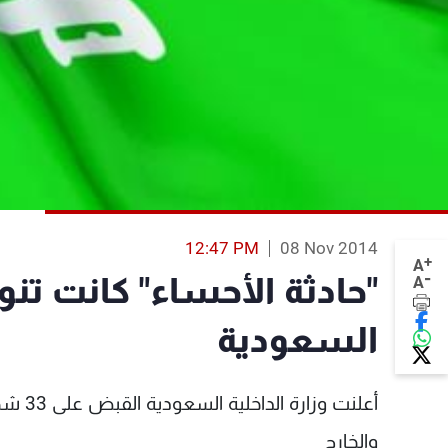
12:47 PM
08 Nov 2014
+
A
-
"حادثة الأحساء" كانت تن
A
السعودية
أعلنت
والخارج