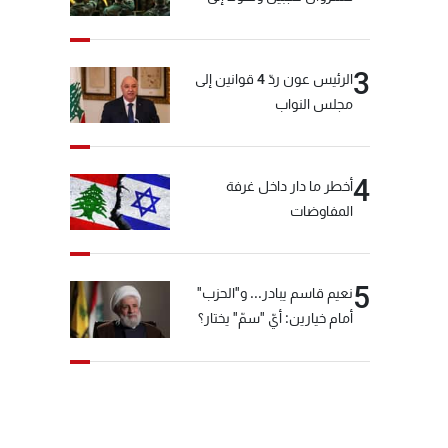
المختارة... التفاصيل في نشرة
الأخبار بعد قليل
3
الرئيس عون ردّ 4 قوانين إلى
مجلس النواب
4
أخطر ما دار داخل غرفة
المفاوضات
5
نعيم قاسم يبادر... و"الحزب"
أمام خيارين: أيّ "سمّ" يختار؟