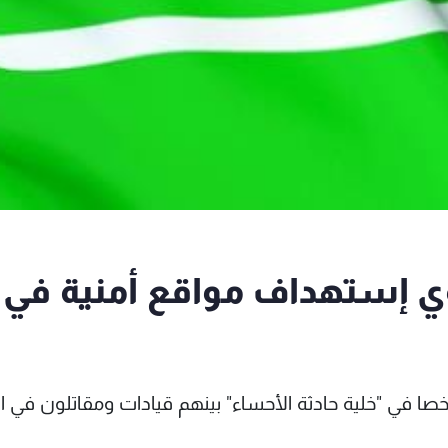
وي إستهداف مواقع أمنية في
 وزارة الداخلية السعودية القبض على 33 شخصا في "خلية حادثة الأحساء" بينهم قيادات ومقاتلون ف