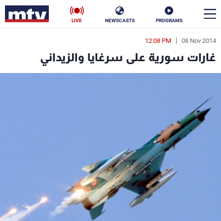
LIVE
NEWSCASTS
PROGRAMS
12:08 PM
08 Nov 2014
en
غارات سورية على سرغايا والزيداني
الأخبار
سياسة
ناس
إقتصاد
فن
منوعات
رياضة
كأس العالم
البرامج
جدول البرامج