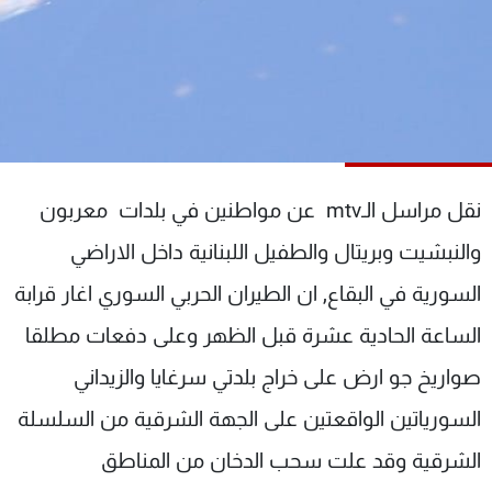
شاهد البرامج
الترددات
عن MTV
وظائف
الإنـتـاج
تواصل معنا
لاعلاناتكم
شروط الإسـتخدام
سياسة الخصوصية
نقل مراسل الـmtv عن مواطنين في بلدات معربون
والنبشيت وبريتال والطفيل اللبنانية داخل الاراضي
السورية في البقاع, ان الطيران الحربي السوري اغار قرابة
الساعة الحادية عشرة قبل الظهر وعلى دفعات مطلقا
صواريخ جو ارض على خراج بلدتي سرغايا والزيداني
السورياتين الواقعتين على الجهة الشرقية من السلسلة
الشرقية وقد علت سحب الدخان من المناطق