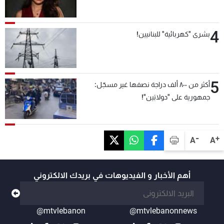
4
بشرى "كهربائية" للبنانيين!
5
أكثر من ٨٠٠ ألف دراجة نصفها غير مسجّل:
جمهورية على "دولابَين"!
-
+
A
A
أهم الأخبار و الفيديوهات في بريدك الالكتروني
@mtvlebanon
@mtvlebanonnews