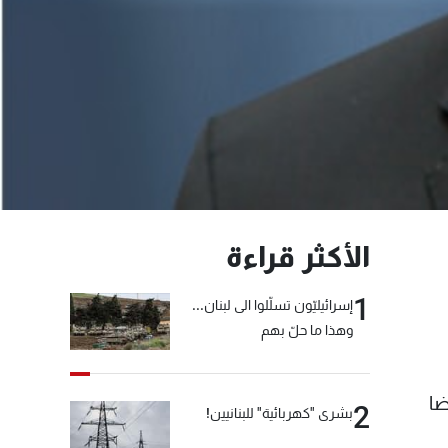
الأكثر قراءة
1
إسرائيليّون تسلّلوا الى لبنان...
وهذا ما حلّ بهم
ضا
2
بشرى "كهربائية" للبنانيين!