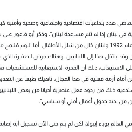
الماضي هدد بتداعيات اقتصادية واجتماعية وصحية وأمنية كبر
 في لبنان إذا لم تتم مساعدة لبنان". وذكر أبو فاعور على 
المثال "شلل الأطفال الذي كان قيد التحكم، فمنذ عام 1992 ولبنان خال من شلل الأطفال، أما اليوم فن
قد ينتقل هذا إلى اللبنانيين. وهناك مرض الصفيرة الذي ي
 الاستيعاب، ذلك أن القدرة الاستيعابية للمستشفيات قد
نحن أمام أزمة فعلية في هذا المجال. ناهيك طبعا عن التهدي
دعيه ذلك من ردود فعل عنصرية أحيانا من بعض اللبنانيين،
بين من لديه جدول أعمال أمني أو سياسي".
العالم بوباء إيبولا، لكن لم يتم حتى الآن تسجيل أية إصابة