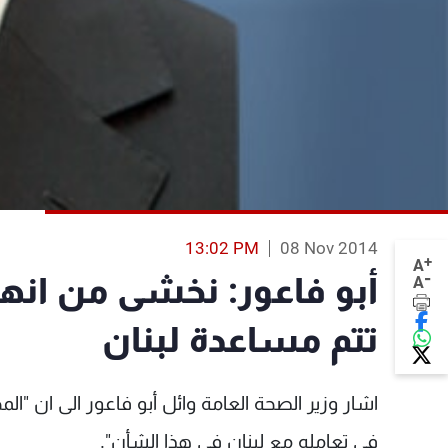
13:02 PM
08 Nov 2014
+
A
-
أبو فاعور: نخشى من انهيا
A
تتم مساعدة لبنان
اشار وزير الصحة العامة وائل أبو فاعور الى ان "ا
في تعامله مع لبنان في هذا الشأن".