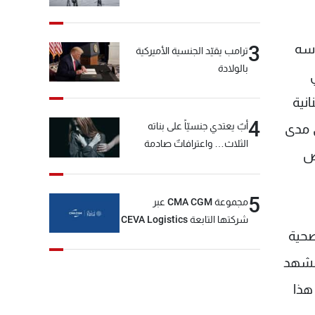
أسه
3
ترامب يقيّد الجنسية الأميركية
بالولادة
انية
4
أبٌ يعتدي جنسيّاً على بناته
 مدى
الثلاث… واعترافاتٌ صادمة
راض
5
مجموعة CMA CGM عبر
شركتها التابعة CEVA Logistics
صحية
تُنجز الاستحواذ على مجموعة
فتّال
لمشهد
هذا