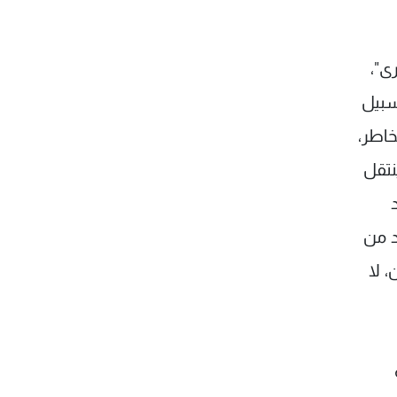
ى"،
سبيل
لمح مخاطر،
نتقل
د من
 لا