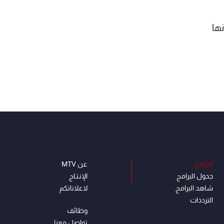
نها
البرامج
عن MTV
جدول البرامج
الإنـتـاج
شاهد البرامج
لاعلاناتكم
الترددات
وظائف
تواصل معنا