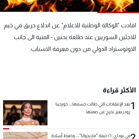
شاهد البرامج
الترددات
افادت "الوكالة الوطنية للاعلام" عن اندلاع حريق في خيم
عن MTV
وظائف
للاجئين السوريين عند طلعة بحنين - المنية الى جانب
الإنـتـاج
تواصل معنا
الاوتوستراد الدولي من دون معرفة الاسباب.
لاعلاناتكم
شروط الإسـتخدام
سياسة الخصوصية
الأكثر قراءة
1
بعد الإنتقادات التي طالت جسمها... جورجينا
رودريغيز تخرج عن صمتها
2
في بوداي: ١٦ خيمة "ماريجوانا"... وضبط أسلحة