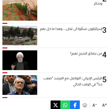
وذخائر
3
إسرائيليّون تسلّلوا الى لبنان... وهذا ما حلّ بهم
4
من يصدّق الشيخ نعيم؟
5
الرئيس الإيراني: التواصل مع المرشد "صعب
جداً" في الوقت الحالي
-
+
A
A