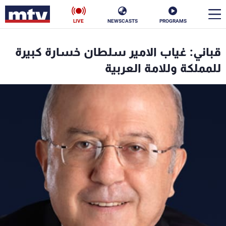
LIVE
NEWSCASTS
PROGRAMS
en
قباني: غياب الامير سلطان خسارة كبيرة
الأخبار
للمملكة وللامة العربية
سياسة
ناس
إقتصاد
فن
منوعات
رياضة
كأس العالم
البرامج
جدول البرامج