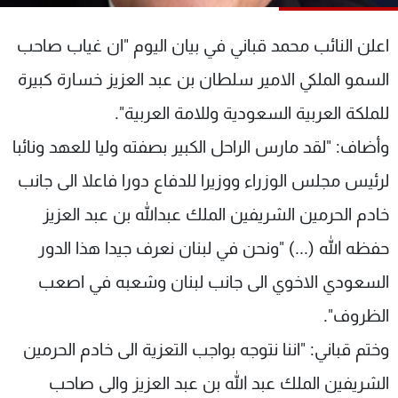
شاهد البرامج
الترددات
اعلن النائب محمد قباني في بيان اليوم "ان غياب صاحب
السمو الملكي الامير سلطان بن عبد العزيز خسارة كبيرة
عن MTV
وظائف
للملكة العربية السعودية وللامة العربية".
الإنـتـاج
تواصل معنا
لاعلاناتكم
شروط الإسـتخدام
وأضاف: "لقد مارس الراحل الكبير بصفته وليا للعهد ونائبا
سياسة الخصوصية
لرئيس مجلس الوزراء ووزيرا للدفاع دورا فاعلا الى جانب
خادم الحرمين الشريفين الملك عبدالله بن عبد العزيز
حفظه الله (...) "ونحن في لبنان نعرف جيدا هذا الدور
السعودي الاخوي الى جانب لبنان وشعبه في اصعب
الظروف".
وختم قباني: "اننا نتوجه بواجب التعزية الى خادم الحرمين
الشريفين الملك عبد الله بن عبد العزيز والى صاحب