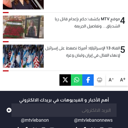
4
موقع MTV يكشف: حكم بإعدام قاتل ريا
الشدياق… وتفاصيل الجريمة
5
القناة 13 الإسرائيليّة: أميركا تضغط على إسرائيل
لإنهاء القتال في إيران ولبنان وغزة
-
+
A
A
أهم الأخبار و الفيديوهات في بريدك الالكتروني
@mtvlebanon
@mtvlebanonnews