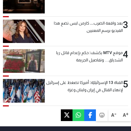
3
بعد واقعة الضرب... كارمن لبس تضع هذا
الفيديو برسم المعنيين
4
موقع MTV يكشف: حكم بإعدام قاتل ريا
الشدياق… وتفاصيل الجريمة
5
القناة 13 الإسرائيليّة: أميركا تضغط على إسرائيل
لإنهاء القتال في إيران ولبنان وغزة
-
+
A
A