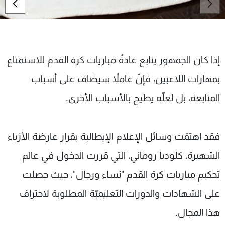
شاهد البرامج
الترددات
عن MTV
وظائف
إذا كان الجمهور يتابع عادةً مباريات كرة القدم للاستمتاع
الإنـتـاج
تواصل معنا
بمهارات اللاعبين، فإنّ عاملاً سيضاف على أسباب
لاعلاناتكم
شروط الإسـتخدام
سياسة الخصوصية
المتابعة، بل لعلّه يطيح بالأسباب الأخرى.
فقد اهتمّت وسائل الإعلام الإيطالية بقرار عارضة الأزياء
الشهيرة، كلوديا روماني، التي قررت الدخول في عالم
تحكيم مباريات كرة القدم "نساء ورجال"، حيث حصلت
على الشهادات والدورات التعليميّة المطلوبة لاحتراف
هذا المجال.