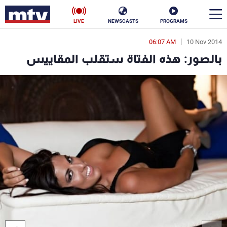
LIVE
NEWSCASTS
PROGRAMS
06:07 AM
10 Nov 2014
en
بالصور: هذه الفتاة ستقلب المقاييس
الأخبار
سياسة
ناس
إقتصاد
فن
منوعات
رياضة
كأس العالم
البرامج
جدول البرامج