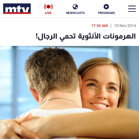
LIVE
NEWSCASTS
PROGRAMS
11:36 AM
10 Nov 2014
en
الهرمونات الأنثوية تحمي الرجال!
الأخبار
سياسة
ناس
إقتصاد
فن
منوعات
رياضة
كأس العالم
البرامج
جدول البرامج