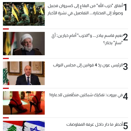
1
أنفاق "حزب الله" من البقاع إلى كسروان فجبيل
وصولاً إلى المختارة... التفاصيل في نشرة الأخبار
بعد قليل
2
نعيم قاسم يبادر... و"الحزب" أمام خيارين: أيّ
"سمّ" يختار؟
3
الرئيس عون ردّ 4 قوانين إلى مجلس النواب
4
في بيروت: تفكيك شبكتين منظّمتين للدعارة!
5
أخطر ما دار داخل غرفة المفاوضات