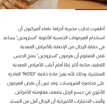
شاهد البرامج
الترددات
عن MTV
وظائف
أظهرت تجارب مخبرية أجراها علماء أميركيون أن
الإنـتـاج
تواصل معنا
استخدام الهرمونات الجنسية الأنثوية "استروجين" يساعد
لاعلاناتكم
شروط الإسـتخدام
سياسة الخصوصية
في حماية الرجال من الإصابة بالأمراض المعدية.
فمن المعلوم أن هرمون "استروجين" يمنح الجنس
اللطيف مناعة أكثر ثباتا أمام أغلب الأمراض المعدية
المنتشرة، وذلك لأنه يفرز مادة خاصة "NOS3" القادرة
على محاصرة الفيروسات. وقد تبين أن نقص الهرمون
الأنثوي في جسم الرجل يضعف مقاومته للأمراض.
وأثبتت الاختبارات الأميركية أن الرجال أقل من النساء