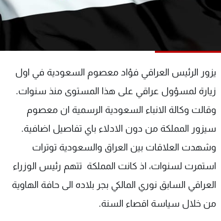
شاهد البرامج
الترددات
عن MTV
وظائف
الإنـتـاج
تواصل معنا
يزور الرئيس العراقي فؤاد معصوم السعودية في اول
لاعلاناتكم
شروط الإسـتخدام
سياسة الخصوصية
زيارة لمسؤول عراقي على هذا المستوى منذ سنوات.
وقالت وكالة الانباء السعودية الرسمية ان معصوم
سيزور المملكة من دون الادلاء باي تفاصيل اضافية.
وشهدت العلاقات بين العراق والسعودية توترات
استمرت لسنوات، اذ كانت المملكة تتهم رئيس الوزراء
العراقي السابق نوري المالكي بجر بلاده الى حافة الهاوية
من خلال سياسة اقصاء السنة.