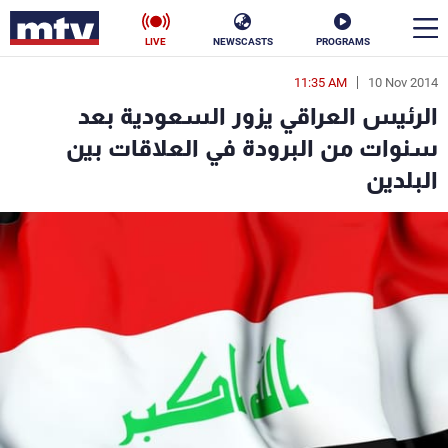
LIVE
NEWSCASTS
PROGRAMS
11:35 AM
10 Nov 2014
en
الرئيس العراقي يزور السعودية بعد
الأخبار
سنوات من البرودة في العلاقات بين
البلدين
سياسة
ناس
إقتصاد
فن
منوعات
رياضة
كأس العالم
البرامج
جدول البرامج