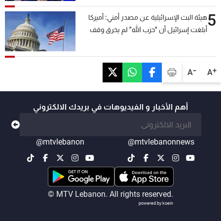
5
هيئة البث الإسرائيلية عن مصدر أمني: أميركا
أبلغت إسرائيل أن "حزب الله" لم يخرق وقف
إطلاق النار أمس في مجدل زون وطلبت منها
عدم التصعيد خشية أن يؤثر ذلك على مفاوضات
روما
-
+
A
A
أهم الأخبار و الفيديوهات في بريدك الالكتروني
@mtvlebanon
@mtvlebanonnews
© MTV Lebanon. All rights reserved.
powered by koein