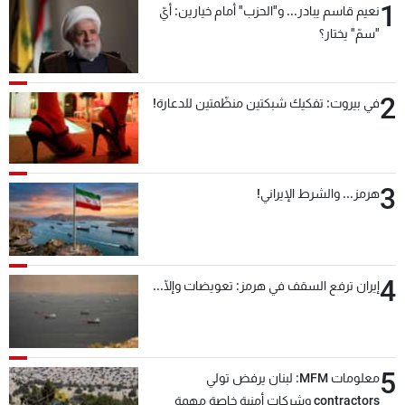
1
نعيم قاسم يبادر... و"الحزب" أمام خيارين: أيّ
"سمّ" يختار؟
2
في بيروت: تفكيك شبكتين منظّمتين للدعارة!
3
هرمز... والشرط الإيراني!
4
إيران ترفع السقف في هرمز: تعويضات وإلّا...
5
معلومات MFM: لبنان يرفض تولي
contractors وشركات أمنية خاصة مهمة