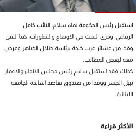
شاهد البرامج
الترددات
استقبل رئيس الحكومة تمام سلام، النائب كامل
عن MTV
وظائف
الرفاعي، وجرى البحث في الاوضاع والتطورات، كما التقى
الإنـتـاج
تواصل معنا
وفدا من عشائر عرب خلدة برئاسة طلال الضاهر وعرض
لاعلاناتكم
شروط الإسـتخدام
سياسة الخصوصية
معه لبعض المطالب.
كذلك فقد استقبل سلام رئيس مجلس الانماء والاعمار
نبيل الجسر ووفدا من صندوق تعاضد اساتذة الجامعة
اللبنانية.
الأكثر قراءة