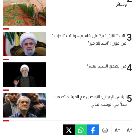
وذخائر
3
نائب "الثنائي" يردّ على قاسم... ونائب "الحزب"
عن عون: "انشالله خير"
4
من يصدّق الشيخ نعيم؟
5
الرئيس الإيراني: التواصل مع المرشد "صعب
جداً" في الوقت الحالي
-
+
A
A