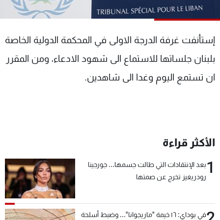
شاهد البرامج
الترددات
إستأنفت غرفة الدرجة الاولى في المحكمة الدولية الخاصة
عن MTV
وظائف
بلبنان جلساتها للاستماع الى شهود الادعاء، ومن المقرر
الإنـتـاج
تواصل معنا
ان تستمع اليوم وغدا الى شاهدين.
لاعلاناتكم
شروط الإسـتخدام
سياسة الخصوصية
الأكثر قراءة
1
بعد الإنتقادات التي طالت جسمها... جورجينا
رودريغيز تخرج عن صمتها
2
في بوداي: ١٦ خيمة "ماريجوانا"... وضبط أسلحة