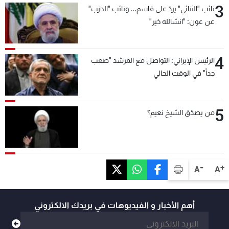
3
نائب "الثنائي" يردّ على قاسم... ونائب "الحزب"
عن عون: "انشالله خير"
4
الرئيس الإيراني: التواصل مع المرشد "صعب
جداً" في الوقت الحالي
5
من يصدّق الشيخ نعيم؟
-
+
A
A
أهم الأخبار و الفيديوهات في بريدك الالكتروني