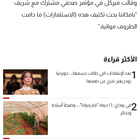
وقالت ميركل في مؤتمر صحفي مشترك مع شريف
"بامكاننا بحث تكثيف هذه (الاستثمارات) ما دامت
الظروف مواتية."
الأكثر قراءة
1
بعد الإنتقادات التي طالت جسمها... جورجينا
رودريغيز تخرج عن صمتها
2
في بوداي: ١٦ خيمة "ماريجوانا"... وضبط أسلحة
وذخائر