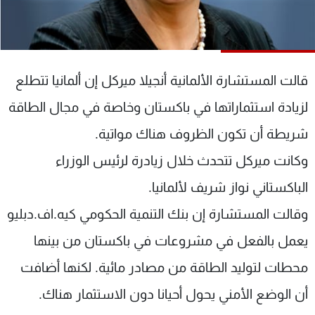
شاهد البرامج
الترددات
قالت المستشارة الألمانية أنجيلا ميركل إن ألمانيا تتطلع
عن MTV
وظائف
الإنـتـاج
تواصل معنا
لزيادة استثماراتها في باكستان وخاصة في مجال الطاقة
لاعلاناتكم
شروط الإسـتخدام
سياسة الخصوصية
شريطة أن تكون الظروف هناك مواتية.
وكانت ميركل تتحدث خلال زيادرة لرئيس الوزراء
الباكستاني نواز شريف لألمانيا.
وقالت المستشارة إن بنك التنمية الحكومي كيه.اف.دبليو
يعمل بالفعل في مشروعات في باكستان من بينها
محطات لتوليد الطاقة من مصادر مائية. لكنها أضافت
أن الوضع الأمني يحول أحيانا دون الاستثمار هناك.