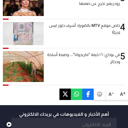
رودريغيز تخرج عن صمتها
4
خاص موقع MTV بالصّورة: أشرف دبّور ليس
لاجئاً!
5
في بوداي: ١٦ خيمة "ماريجوانا"... وضبط أسلحة
وذخائر
-
+
A
A
أهم الأخبار و الفيديوهات في بريدك الالكتروني