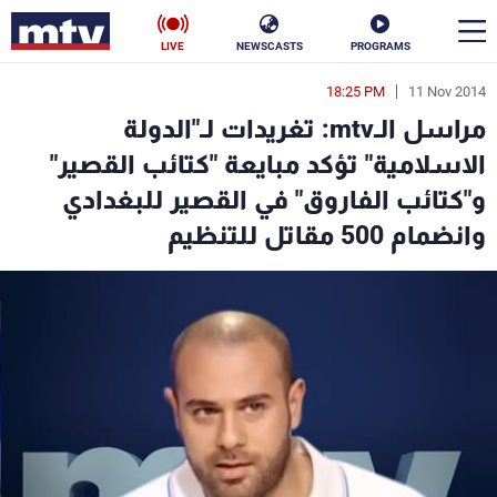
LIVE
NEWSCASTS
PROGRAMS
18:25 PM
11 Nov 2014
en
مراسل الـmtv: تغريدات لـ"الدولة
الأخبار
الاسلامية" تؤكد مبايعة "كتائب القصير"
و"كتائب الفاروق" في القصير للبغدادي
سياسة
ناس
وانضمام 500 مقاتل للتنظيم
إقتصاد
فن
منوعات
رياضة
كأس العالم
البرامج
جدول البرامج