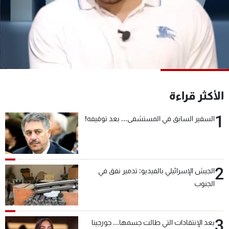
شاهد البرامج
الترددات
عن MTV
وظائف
الإنـتـاج
تواصل معنا
لاعلاناتكم
شروط الإسـتخدام
سياسة الخصوصية
الأكثر قراءة
1
السفير السابق في المستشفى... بعد توقيفه!
2
الجيش الإسرائيلي بالفيديو: تدمير نفق في
الجنوب
3
بعد الإنتقادات التي طالت جسمها... جورجينا