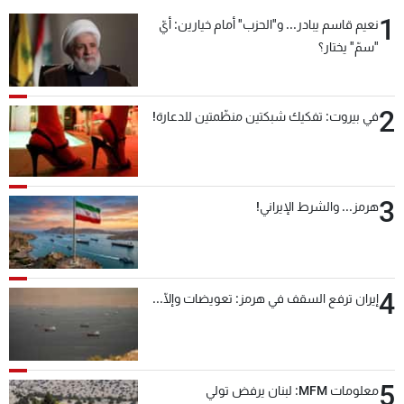
1
نعيم قاسم يبادر... و"الحزب" أمام خيارين: أيّ
"سمّ" يختار؟
2
في بيروت: تفكيك شبكتين منظّمتين للدعارة!
3
هرمز... والشرط الإيراني!
4
إيران ترفع السقف في هرمز: تعويضات وإلّا...
5
معلومات MFM: لبنان يرفض تولي