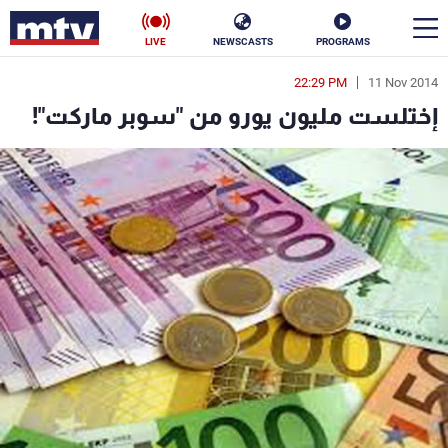
LIVE
NEWSCASTS
PROGRAMS
22:29 PM
11 Nov 2014
en
إختلست مليون يورو من "سوبر ماركت"!
الأخبار
سياسة
ناس
إقتصاد
فن
منوعات
رياضة
كأس العالم
البرامج
جدول البرامج