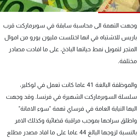
شاهد البرامج
الترددات
وجهت التهمة الى محاسبة سابقة في سوبرماركت قرب
عن MTV
وظائف
باريس للاشتباه في انها اختلست مليون يورو من اموال
الإنـتـاج
تواصل معنا
المتجر لتمويل نمط حياتها الباذخ، على ما افادت مصادر
لاعلاناتكم
شروط الإسـتخدام
سياسة الخصوصية
مختلفة.
والموظفة البالغة 41 عاما كانت تعمل في لوكلير،
سلسلة السوبرماركت الشهيرة في فرنسا. وقد وجهت
اليها النيابة العامة في فرساي تهمة "سوء الامانة"
واطلق سراحها بموجب مراقبة قضائية وكذلك الامر
بالنسبة لزوجها البالغ 44 عاما على ما افاد مصدر مطلع