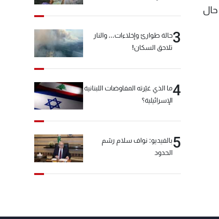
حال
3
حالة طوارئ وإخلاءات... والنار
تلاحق السكان!
4
ما الذي غيّرته المفاوضات اللبنانية
الإسرائيلية؟
5
بالفيديو: نواف سلام رسّم
الحدود