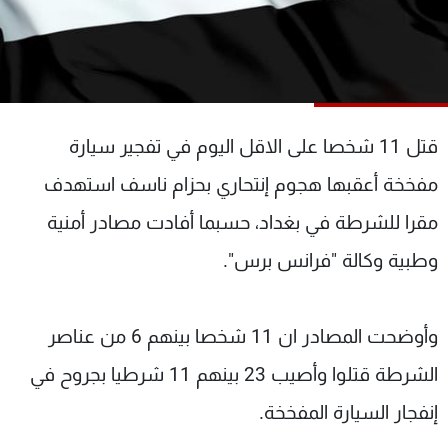
شاهد البرامج
الترددات
عن MTV
وظائف
الإنـتـاج
تواصل معنا
قتل 11 شخصا على الاقل اليوم في تفجير سيارة
لاعلاناتكم
شروط الإسـتخدام
سياسة الخصوصية
مفخخة أعقبها هجوم إنتحاري بحزام ناسف استهدف
مقرا للشرطة في بغداد، حسبما أفادت مصادر أمنية
وطبية وكالة "فرانس برس".
وأوضحت المصادر ان 11 شخصا بينهم 6 من عناصر
الشرطة قتلوا وأصيب 23 بينهم 11 شرطيا بجروح في
إنفجار السيارة المفخخة.