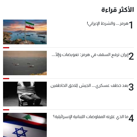
الأكثر قراءة
1
هرمز... والشرط الإيراني!
2
إيران ترفع السقف في هرمز: تعويضات وإلّا...
3
بعد خطف عسكري... الجيش يُلاحق الخاطفين
4
ما الذي غيّرته المفاوضات اللبنانية الإسرائيلية؟