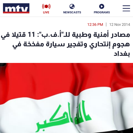
LIVE
NEWSCASTS
PROGRAMS
12:36 PM
12 Nov 2014
en
مصادر أمنية وطبية للـ"أ.ف.ب": 11 قتيلا في
الأخبار
هجوم إنتحاري وتفجير سيارة مفخخة في
بغداد
سياسة
ناس
إقتصاد
فن
منوعات
رياضة
كأس العالم
البرامج
جدول البرامج