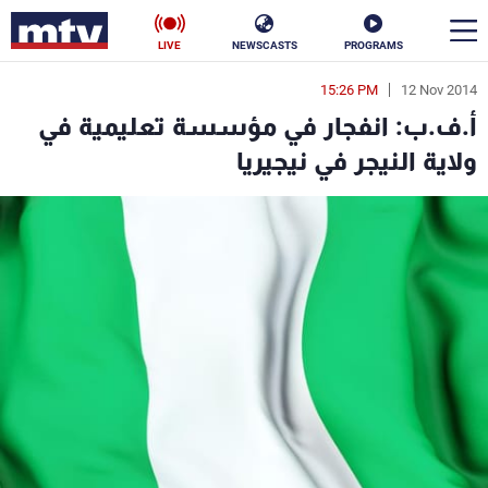
LIVE
NEWSCASTS
PROGRAMS
15:26 PM
12 Nov 2014
en
أ.ف.ب: انفجار في مؤسسة تعليمية في
الأخبار
ولاية النيجر في نيجيريا
سياسة
ناس
إقتصاد
فن
منوعات
رياضة
كأس العالم
البرامج
جدول البرامج