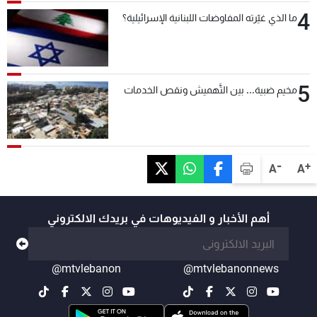
4
ما الذي غيّرته المفاوضات اللبنانية الإسرائيلية؟
5
مخيم ضبية... بين التَّهميش ونقص الخدمات
-
+
A
A
أهم الأخبار و الفيديوهات في بريدك الالكتروني
@mtvlebanon
@mtvlebanonnews