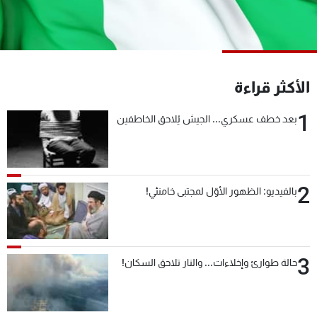
شاهد البرامج
الترددات
عن MTV
وظائف
الأكثر قراءة
الإنـتـاج
تواصل معنا
لاعلاناتكم
شروط الإسـتخدام
1
بعد خطف عسكري... الجيش يُلاحق الخاطفين
سياسة الخصوصية
2
بالفيديو: الظهور الأوّل لمجتبى خامنئي!
3
حالة طوارئ وإخلاءات... والنار تلاحق السكان!