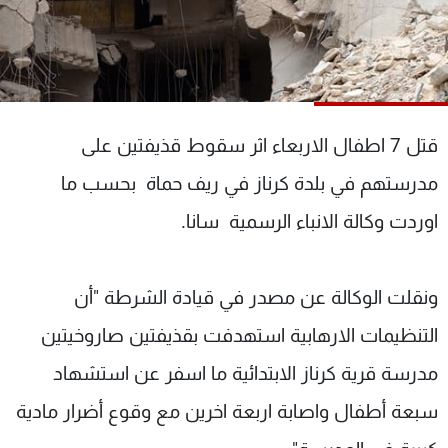
شاهد البرامج
الترددات
عن MTV
وظائف
الإنـتـاج
تواصل معنا
قتل 7 اطفال الاربعاء اثر سقوط قذيفتين على
لاعلاناتكم
شروط الإسـتخدام
سياسة الخصوصية
مدرستهم في بلدة كرناز في ريف حماة بحسب ما
اوردت وكالة الانباء الرسمية سانا.
ونقلت الوكالة عن مصدر في قيادة الشرطة "أن
التنظيمات الارهابية استهدفت بقذيفتين صاروخيتين
مدرسة قرية كرناز الابتدائية ما اسفر عن استشهاد
سبعة أطفال واصابة اربعة اخرين مع وقوع أضرار مادية