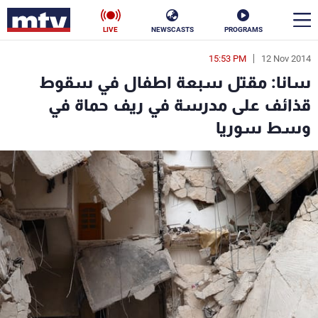
LIVE
NEWSCASTS
PROGRAMS
15:53 PM
12 Nov 2014
en
سانا: مقتل سبعة اطفال في سقوط
الأخبار
قذائف على مدرسة في ريف حماة في
وسط سوريا
سياسة
ناس
إقتصاد
فن
منوعات
رياضة
كأس العالم
البرامج
جدول البرامج