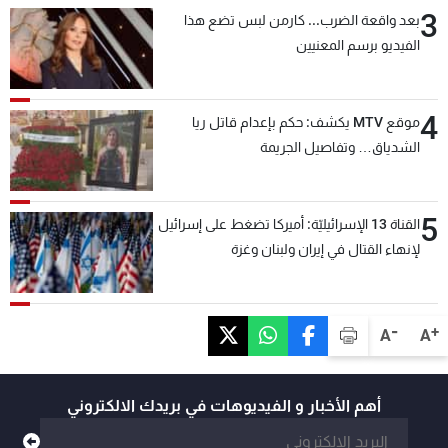
3
بعد واقعة الضرب... كارمن لبس تضع هذا
الفيديو برسم المعنيين
4
موقع MTV يكشف: حكم بإعدام قاتل ريا
الشدياق… وتفاصيل الجريمة
5
القناة 13 الإسرائيليّة: أميركا تضغط على إسرائيل
لإنهاء القتال في إيران ولبنان وغزة
-
+
A
A
أهم الأخبار و الفيديوهات في بريدك الالكتروني