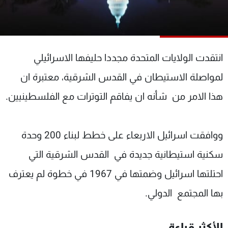
شاهد البرامج
الترددات
انتقدت الولايات المتحدة مجددا حليفها الاسرائيلي
عن MTV
وظائف
الإنـتـاج
تواصل معنا
لمواصلة الاستيطان في القدس الشرقية، معتبرة ان
لاعلاناتكم
شروط الإسـتخدام
سياسة الخصوصية
هذا الامر من شأنه ان يفاقم التوترات مع الفلسطينيين.
ووافقت اسرائيل الاربعاء على خطط لبناء 200 وحدة
سكنية استيطانية جديدة في القدس الشرقية التي
احتلتها اسرائيل وضمتها في 1967 في خطوة لم يعترف
بها المجتمع الدولي.
الأكثر قراءة