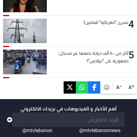
4
بشرى "كهربائية" للبنانيين!
5
أكثر من ٨٠٠ ألف دراجة نصفها غير مسجّل:
جمهورية على "دولابَين"!
-
+
A
A
أهم الأخبار و الفيديوهات في بريدك الالكتروني
@mtvlebanon
@mtvlebanonnews