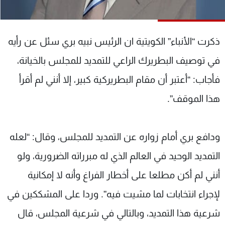
شاهد البرامج
الترددات
ذكرت “الأنباء” الكويتية ان الرئيس نبيه بري سئل عن رأيه
عن MTV
وظائف
في توصيف البطريرك الراعي للتمديد للمجلس بالخيانة،
الإنـتـاج
تواصل معنا
فأجاب: “أعتبر أن مقام البطريركية كبير، إلا أنني لم أقرأ
لاعلاناتكم
شروط الإسـتخدام
سياسة الخصوصية
هذا الموقف”.
ودافع بري أمام زواره عن التمديد للمجلس، وقال: “لعله
التمديد الوحيد في العالم الذي له مبرراته الضرورية، ولو
أنني لم أكن مطلعا على أخطار الفراغ وأنه لا إمكانية
لإجراء انتخابات لما مشيت فيه”. وردا على المشككين في
شرعية هذا التمديد، وبالتالي في شرعية المجلس، قال