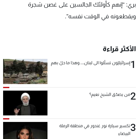
بري: “إنهم كأولئك الجالسين على غصن شجرة
ويقطعونه في الوقت نفسه”.
الأكثر قراءة
1
إسرائيليّون تسلّلوا الى لبنان... وهذا ما حلّ بهم
2
من يصدّق الشيخ نعيم؟
3
تكسير سيارة نور غندور في منطقة الرملة
البيضاء